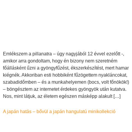
Emlékszem a pillanatra – úgy nagyjából 12 évvel ezelőtt -,
amikor arra gondoltam, hogy én bizony nem szeretném
főállásként űzni a gyöngyfűzést, ékszerkészítést, mert hamar
kiégnék. Akkoriban esti hobbiként fűzögettem nyakláncokat,
szabadidőmben – és a munkahelyemen (bocs, volt főnökök!)
– böngésztem az internetet érdekes gyöngyök után kutatva.
Nos, mint látjuk, az életem egészen másképp alakult […]
A japán hatás – bővül a japán hangulatú minikollekció