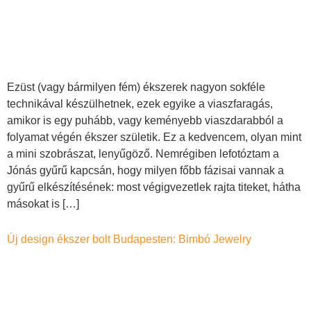
Ezüst (vagy bármilyen fém) ékszerek nagyon sokféle
technikával készülhetnek, ezek egyike a viaszfaragás,
amikor is egy puhább, vagy keményebb viaszdarabból a
folyamat végén ékszer születik. Ez a kedvencem, olyan mint
a mini szobrászat, lenyűgöző. Nemrégiben lefotóztam a
Jónás gyűrű kapcsán, hogy milyen főbb fázisai vannak a
gyűrű elkészítésének: most végigvezetlek rajta titeket, hátha
másokat is […]
Új design ékszer bolt Budapesten: Bimbó Jewelry