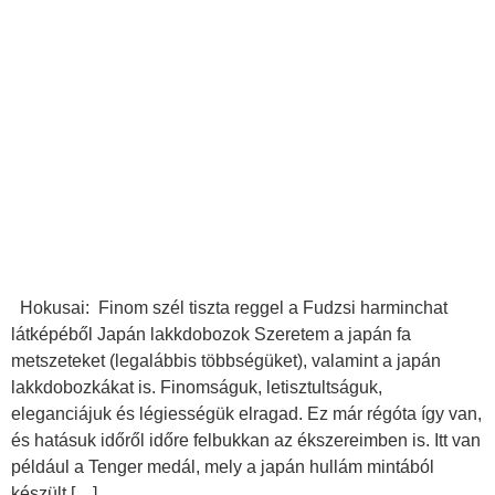
Hokusai: Finom szél tiszta reggel a Fudzsi harminchat
látképéből Japán lakkdobozok Szeretem a japán fa
metszeteket (legalábbis többségüket), valamint a japán
lakkdobozkákat is. Finomságuk, letisztultságuk,
eleganciájuk és légiességük elragad. Ez már régóta így van,
és hatásuk időről időre felbukkan az ékszereimben is. Itt van
például a Tenger medál, mely a japán hullám mintából
készült […]