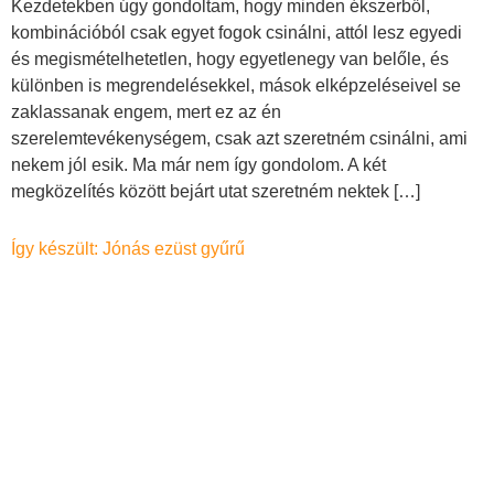
Kezdetekben úgy gondoltam, hogy minden ékszerből,
kombinációból csak egyet fogok csinálni, attól lesz egyedi
és megismételhetetlen, hogy egyetlenegy van belőle, és
különben is megrendelésekkel, mások elképzeléseivel se
zaklassanak engem, mert ez az én
szerelemtevékenységem, csak azt szeretném csinálni, ami
nekem jól esik. Ma már nem így gondolom. A két
megközelítés között bejárt utat szeretném nektek […]
Így készült: Jónás ezüst gyűrű