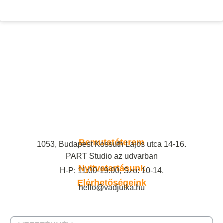
Bemutatóterem
1053, Budapest Kossuth Lajos utca 14-16.
PART Studio az udvarban
Nyitvatartásunk
H-P: 11:00-19:00, Szo: 10-14.
Elérhetőségeink
hello@vadjutka.hu