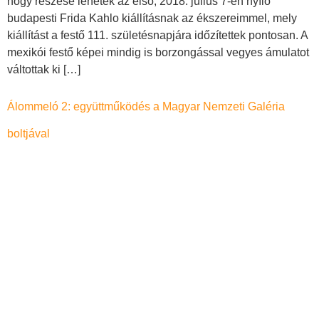
hogy részese lehetek az első, 2018. július 7-én nyíló
budapesti Frida Kahlo kiállításnak az ékszereimmel, mely
kiállítást a festő 111. születésnapjára időzítettek pontosan. A
mexikói festő képei mindig is borzongással vegyes ámulatot
váltottak ki […]
Álommeló 2: együttműködés a Magyar Nemzeti Galéria
boltjával