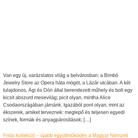
Van egy új, varázslatos világ a belvárosban: a Bimbó
Jewelry Store az Opera háta mögöt, a Lázár utcában. A két
tulajdonos, Ági és Dóri által berendezett műhely és bolt egy
kicsit abszurd mesevilág; picit olyan, mintha Alice
Csodaországában járnánk. Igazából pont olyan, mint az
ékszerek, amiket terveznek: meglepő és teljesen egyedi
színek, formák és anyagpárosítások; […]
Frida kollekció – újabb együttműködés a Magyar Nemzeti