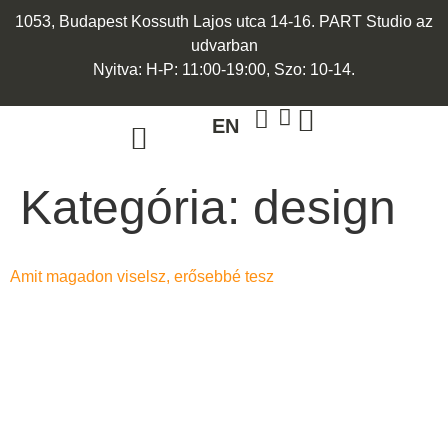
1053, Budapest Kossuth Lajos utca 14-16. PART Studio az
udvarban
Nyitva: H-P: 11:00-19:00, Szo: 10-14.
EN
ARANY ÉKSZEREK
EGYEDI ÉKSZEREK
Kategória:
design
Amit magadon viselsz, erősebbé tesz