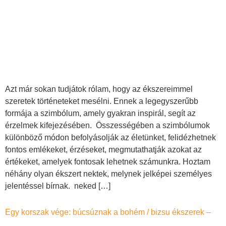
Azt már sokan tudjátok rólam, hogy az ékszereimmel
szeretek történeteket mesélni. Ennek a legegyszerűbb
formája a szimbólum, amely gyakran inspirál, segít az
érzelmek kifejezésében. Összességében a szimbólumok
különböző módon befolyásolják az életünket, felidézhetnek
fontos emlékeket, érzéseket, megmutathatják azokat az
értékeket, amelyek fontosak lehetnek számunkra. Hoztam
néhány olyan ékszert nektek, melynek jelképei személyes
jelentéssel bírnak. neked […]
Egy korszak vége: búcsúznak a bohém / bizsu ékszerek –