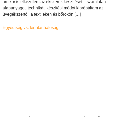
amikor is elkezdtem az ékszerek készítését – számtalan
alapanyagot, technikát, készítési módot kipróbáltam az
üvegékszertől, a textileken és bőrökön […]
Egyediség vs. fenntarthatóság