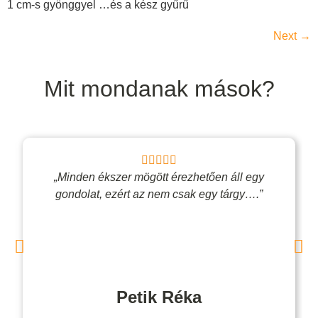
1 cm-s gyönggyel …és a kész gyűrű
Next
→
Mit mondanak mások?
„Minden ékszer mögött érezhetően áll egy
gondolat, ezért az nem csak egy tárgy….”
Petik Réka