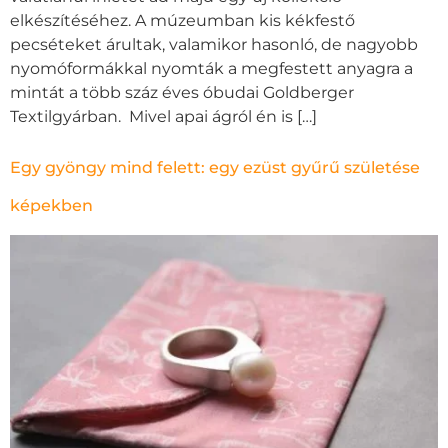
elkészítéséhez. A múzeumban kis kékfestő
pecséteket árultak, valamikor hasonló, de nagyobb
nyomóformákkal nyomták a megfestett anyagra a
mintát a több száz éves óbudai Goldberger
Textilgyárban. Mivel apai ágról én is […]
Egy gyöngy mind felett: egy ezüst gyűrű születése
képekben