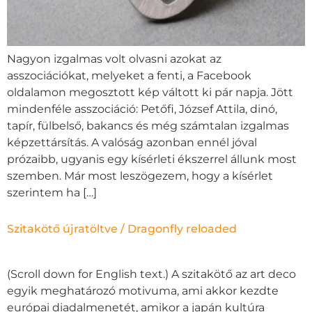
Nagyon izgalmas volt olvasni azokat az
asszociációkat, melyeket a fenti, a Facebook
oldalamon megosztott kép váltott ki pár napja. Jött
mindenféle asszociáció: Petőfi, József Attila, dinó,
tapír, fülbelső, bakancs és még számtalan izgalmas
képzettársítás. A valóság azonban ennél jóval
prózaibb, ugyanis egy kísérleti ékszerrel állunk most
szemben. Már most leszögezem, hogy a kísérlet
szerintem ha […]
Szitakötő újratöltve / Dragonfly reloaded
(Scroll down for English text.) A szitakötő az art deco
egyik meghatározó motivuma, ami akkor kezdte
európai diadalmenetét, amikor a japán kultúra