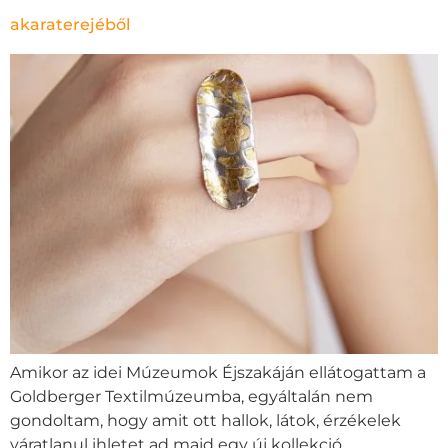
akaraterejéből
Amikor az idei Múzeumok Éjszakáján ellátogattam a
Goldberger Textilmúzeumba, egyáltalán nem
gondoltam, hogy amit ott hallok, látok, érzékelek
váratlanul ihletet ad majd egy új kollekció