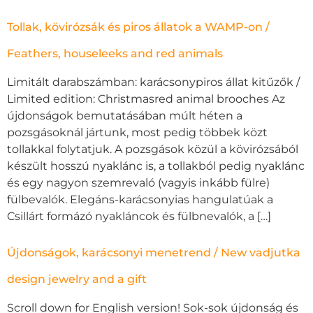
Tollak, kövirózsák és piros állatok a WAMP-on /
Feathers, houseleeks and red animals
Limitált darabszámban: karácsonypiros állat kitűzők /
Limited edition: Christmasred animal brooches Az
újdonságok bemutatásában múlt héten a
pozsgásoknál jártunk, most pedig többek közt
tollakkal folytatjuk. A pozsgások közül a kövirózsából
készült hosszú nyaklánc is, a tollakból pedig nyaklánc
és egy nagyon szemrevaló (vagyis inkább fülre)
fülbevalók. Elegáns-karácsonyias hangulatúak a
Csillárt formázó nyakláncok és fülbnevalók, a […]
Újdonságok, karácsonyi menetrend / New vadjutka
design jewelry and a gift
Scroll down for English version! Sok-sok újdonság és