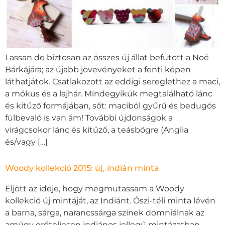
Lassan de biztosan az összes új állat befutott a Noé
Bárkájára; az újabb jövevényeket a fenti képen
láthatjátok. Csatlakozott az eddigi sereglethez a maci,
a mókus és a lajhár. Mindegyikük megtalálható lánc
és kitűző formájában, sőt: maciból gyűrű és bedugós
fülbevaló is van ám! További újdonságok a
virágcsokor lánc és kitűző, a teásbögre (Anglia
és/vagy […]
Woody kollekció 2015: új, indián minta
Eljött az ideje, hogy megmutassam a Woody
kollekció új mintáját, az Indiánt. Őszi-téli minta lévén
a barna, sárga, narancssárga színek domniálnak az
amúgy erőteljesen indiános jellegű mintázatban.