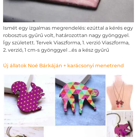
Ismét egy izgalmas megrendelés: ezúttal a kérés egy
robosztus gyűrű volt, határozottan nagy gyönggyel.
Így született. Tervek Viaszforma, 1. verzió Viaszforma,
2. verzió, 1 cm-s gyönggyel …és a kész gyűrű
Új állatok Noé Bárkáján + karácsonyi menetrend