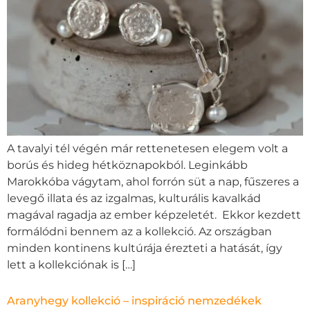
A tavalyi tél végén már rettenetesen elegem volt a
borús és hideg hétköznapokból. Leginkább
Marokkóba vágytam, ahol forrón süt a nap, fűszeres a
levegő illata és az izgalmas, kulturális kavalkád
magával ragadja az ember képzeletét. Ekkor kezdett
formálódni bennem az a kollekció. Az országban
minden kontinens kultúrája érezteti a hatását, így
lett a kollekciónak is […]
Aranyhegy kollekció – inspiráció nemzedékek