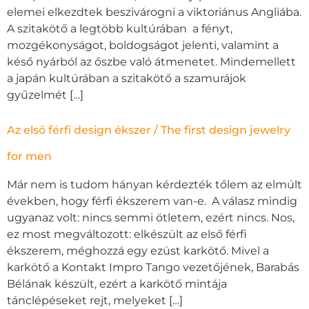
elemei elkezdtek beszivárogni a viktoriánus Angliába.
A szitakötő a legtöbb kultúrában a fényt,
mozgékonyságot, boldogságot jelenti, valamint a
késő nyárból az őszbe való átmenetet. Mindemellett
a japán kultúrában a szitakötő a szamurájok
gyűzelmét […]
Az első férfi design ékszer / The first design jewelry
for men
Már nem is tudom hányan kérdezték tőlem az elmúlt
években, hogy férfi ékszerem van-e. A válasz mindig
ugyanaz volt: nincs semmi ötletem, ezért nincs. Nos,
ez most megváltozott: elkészült az első férfi
ékszerem, méghozzá egy ezüst karkötő. Mivel a
karkötő a Kontakt Impro Tango vezetőjének, Barabás
Bélának készült, ezért a karkötő mintája
tánclépéseket rejt, melyeket […]