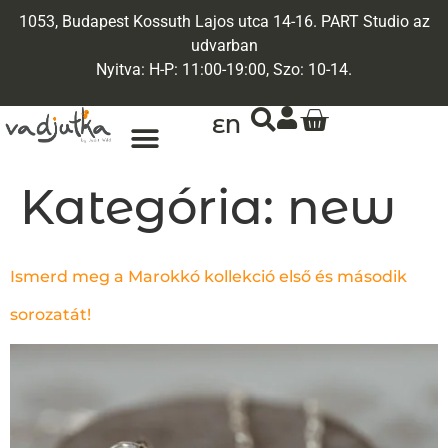
1053, Budapest Kossuth Lajos utca 14-16. PART Studio az
udvarban
Nyitva: H-P: 11:00-19:00, Szo: 10-14.
EN
ARANY ÉKSZEREK
EGYEDI ÉKSZEREK
Kategória:
new
Ismerd meg a Marokkó kollekció első és második
sorozatát!