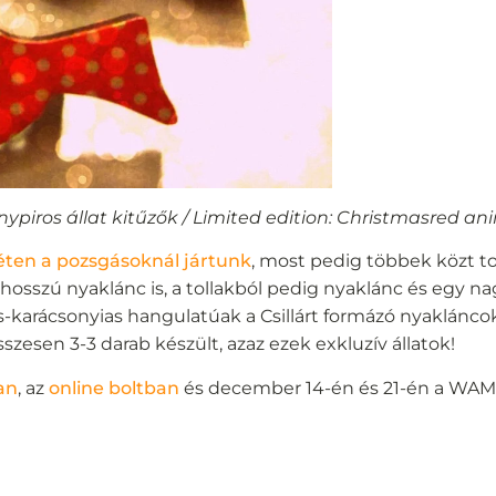
piros állat kitűzők / Limited edition: Christmasred an
éten a pozsgásoknál jártunk
, most pedig többek közt tol
 hosszú nyaklánc is, a tollakból pedig nyaklánc és egy 
ns-karácsonyias hangulatúak a Csillárt formázó nyakláncok
szesen 3-3 darab készült, azaz ezek exkluzív állatok!
an
, az
online boltban
és december 14-én és 21-én a WAMP