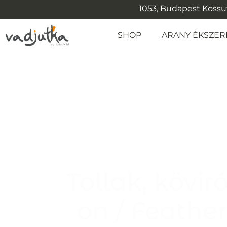
1053, Budapest Kossuth
SHOP
ARANY ÉKSZER
Tollak, kövi
on / Feathe