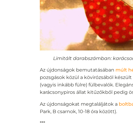
Limitált darabszámban: karácsony
Az újdonságok bemutatásában
múlt h
pozsgások közül a kövirózsából készült
(vagyis inkább fülre) fülbevalók. Elegá
karácsonypiros állat kitűzőkből pedig ös
Az újdonságokat megtaláljátok a
boltb
Park, B csarnok, 10-18 óra között).
***