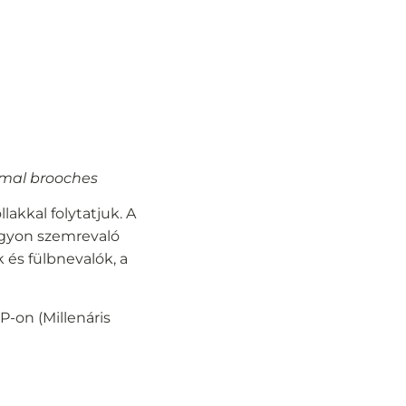
imal brooches
lakkal folytatjuk. A
nagyon szemrevaló
 és fülbnevalók, a
-on (Millenáris