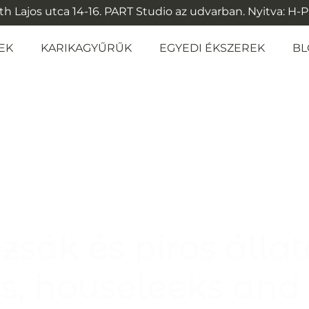
 Lajos utca 14-16. PART Studio az udvarban. Nyitva: H-P: 1
EK
KARIKAGYŰRŰK
EGYEDI ÉKSZEREK
BL
rózsák és piros ál
rs, houseleeks and