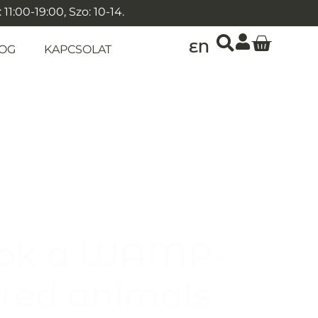
1:00-19:00, Szo: 10-14.
EN
OG
KAPCSOLAT
latok a WAMP-
 red animals