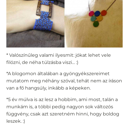
* Valószínűleg valami ilyesmit: jókat lehet vele
filózni, de néha túlzásba viszi… :)
*A blogomon általában a gyöngyékszereimet
mutatom meg néhány szóval, tehát nem az íráson
van a fő hangsúly, inkább a képeken.
*5 év múlva is az lesz a hobbim, ami most, talán a
munkám is, a többi pedig nagyon sok változós
függvény, csak azt szeretném hinni, hogy boldog
leszek. :)