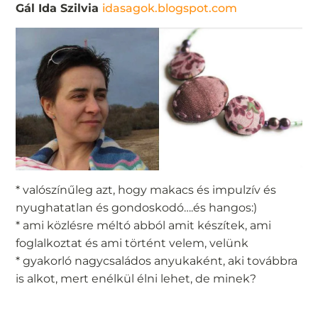
Gál Ida Szilvia
idasagok.blogspot.com
* valószínűleg azt, hogy makacs és impulzív és
nyughatatlan és gondoskodó….és hangos:)
* ami közlésre méltó abból amit készítek, ami
foglalkoztat és ami történt velem, velünk
* gyakorló nagycsaládos anyukaként, aki továbbra
is alkot, mert enélkül élni lehet, de minek?