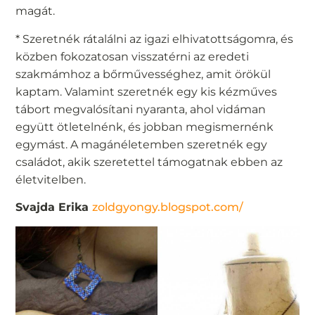
magát.
* Szeretnék rátalálni az igazi elhivatottságomra, és
közben fokozatosan visszatérni az eredeti
szakmámhoz a bőrművességhez, amit örökül
kaptam. Valamint szeretnék egy kis kézműves
tábort megvalósítani nyaranta, ahol vidáman
együtt ötletelnénk, és jobban megismernénk
egymást. A magánéletemben szeretnék egy
családot, akik szeretettel támogatnak ebben az
életvitelben.
Svajda Erika
zoldgyongy.blogspot.com/