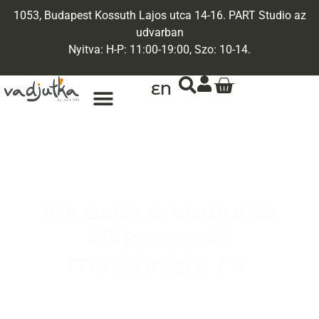
1053, Budapest Kossuth Lajos utca 14-16. PART Studio az
udvarban
Nyitva: H-P: 11:00-19:00, Szo: 10-14.
EN
Kik azok a Vadjutka
Rikkancsok?
Minisorozat / 4.