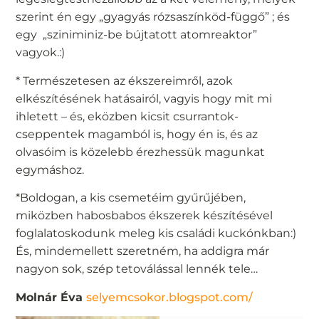
szerint én egy „gyagyás rózsaszínköd-függő” ; és
egy „sziniminiz-be bújtatott atomreaktor”
vagyok.:)
* Természetesen az ékszereimről, azok
elkészítésének hatásairól, vagyis hogy mit mi
ihletett – és, eközben kicsit csurrantok-
cseppentek magamból is, hogy én is, és az
olvasóim is közelebb érezhessük magunkat
egymáshoz.
*Boldogan, a kis csemetéim gyűrűjében,
miközben habosbabos ékszerek készítésével
foglalatoskodunk meleg kis családi kuckónkban:)
És, mindemellett szeretném, ha addigra már
nagyon sok, szép tetoválással lennék tele…
Molnár Éva
selyemcsokor.blogspot.com/