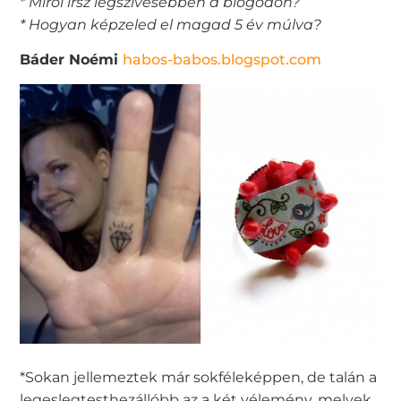
* Miről írsz legszívesebben a blogodon?
* Hogyan képzeled el magad 5 év múlva?
Báder Noémi
habos-babos.blogspot.com
*Sokan jellemeztek már sokféleképpen, de talán a
legeslegtesthezállóbb az a két vélemény, melyek