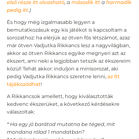
első része itt olvasható
, a
második itt
a
harmadik
pedig itt
.)
És hogy még izgalmasabb legyen a
bemutatkozásuk egy kis játékot is kapcsoltam a
sorozathoz: ha elérjük az ötven fős létszámot, azaz
már ötven Vadjutka Rikkancs lesz a nagyvilágban,
akkor az ötven Rikkancs egyike megnyeri azt az
ékszert, ami neki a legjobban tetszik az ékszereim
közül! Tehát akkor: induljon a minisorozat, aki
pedig Vadjutka Rikkancs szeretne lenni,
az itt
tájékozódhat
!
A Rikkancsok amellett, hogy kiválasztották
kedvenc ékszerüket, a következő kérdésekre
válaszoltak:
* Ha egy jó barátod mutatna be téged, mit
mondana rólad 1 mondatban?