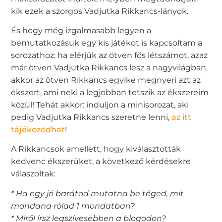
kik ezek a szorgos Vadjutka Rikkancs-lányok.
És hogy még izgalmasabb legyen a
bemutatkozásuk egy kis játékot is kapcsoltam a
sorozathoz: ha elérjük az ötven fős létszámot, azaz
már ötven Vadjutka Rikkancs lesz a nagyvilágban,
akkor az ötven Rikkancs egyike megnyeri azt az
ékszert, ami neki a legjobban tetszik az ékszereim
közül! Tehát akkor: induljon a minisorozat, aki
pedig Vadjutka Rikkancs szeretne lenni,
az itt
tájékozódhat
!
A Rikkancsok amellett, hogy kiválasztották
kedvenc ékszerüket, a következő kérdésekre
válaszoltak:
* Ha egy jó barátod mutatna be téged, mit
mondana rólad 1 mondatban?
* Miről írsz legszívesebben a blogodon?