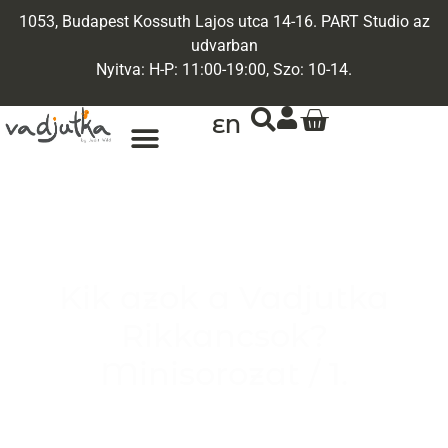
1053, Budapest Kossuth Lajos utca 14-16. PART Studio az
udvarban
Nyitva: H-P: 11:00-19:00, Szo: 10-14.
EN
Kik azok a Vadjutka
Rikkancsok?
Minisorozat / 1.