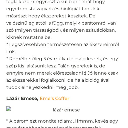
foglalkozom: egyrészt a suliban, tehát hogy
egyetemista vagyok és biológiát tanulok,
másrészt hogy ékszereket készítek. De
valószínűleg attól is függ, melyik barátomról van
szó (milyen társaságból), és milyen szituációban,
kiknek mutatna be.
* Legszívesebben természetesen az ékszereimről
írok.
* Remélhetőleg 5 év múlva feleség leszek, és egy
szép kis lakásunk lesz. Talán gyerekek is, de
ennyire nem merek előreszaladni :) Jó lenne csak
az ékszerekkel foglalkozni, de ha a biológiával
tudok elhelyezkedni, még jobb.
Lázár Emese,
Eme’s Coffer
* A párom ezt mondta rólam: „Hmmm, kevés egy