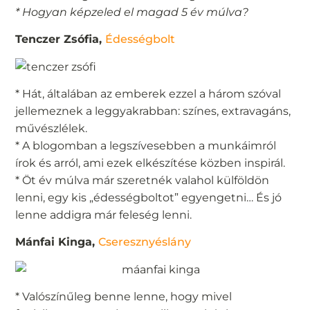
* Hogyan képzeled el magad 5 év múlva?
Tenczer Zsófia,
Édességbolt
* Hát, általában az emberek ezzel a három szóval
jellemeznek a leggyakrabban: színes, extravagáns,
művészlélek.
* A blogomban a legszívesebben a munkáimról
írok és arról, ami ezek elkészítése közben inspirál.
* Öt év múlva már szeretnék valahol külföldön
lenni, egy kis „édességboltot” egyengetni… És jó
lenne addigra már feleség lenni.
Mánfai Kinga,
Cseresznyéslány
* Valószínűleg benne lenne, hogy mivel