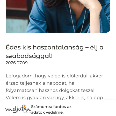
Édes kis haszontalanság – élj a
szabadsággal!
2026.07.09.
Lefogadom, hogy veled is előfordul: akkor
érzed teljesnek a napodat, ha
folyamatosan hasznos dolgokat teszel.
Velem is gyakran van így, akkor is, ha épp
szabadságomat töltöm. Pedig ha mindig
Számomra fontos az
csinálok valamit, akkor soha nem lesz...
adatok védelme.