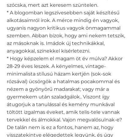
szócska, mert azt keresem szüntelen.
* A blogomban legszívesebben saját készítésű
alkotásaimról írok. A mérce mindig én vagyok,
ugyanis nagyon kritikus vagyok önmagammal
szemben. Abban bízok, hogy ami nekem tetszik,
az másoknak is. Imádok új technikákkal,
anyagokkal, színekkel kísérletezni.
* Hogy képzelem el magam öt év múlva? Akkor
28-29 éves leszek. A kényelmes, vintage-
minimalista stílusú házam kertjén (sok-sok
rózsával) ücsörgök a hatalmas pocakommal és
nézem a gyönyörű madarakat; vagy már a
gyermekem után szaladgálok.. Viszont így
átugorjuk a tanulással és kemény munkával
töltött izgalmas éveket, amik telis-tele vannak
tervekkel és álmokkal. Vajon megvalósulnak-e?
De talán nem is ez a fontos, hanem az, hogy
visszatekintve elégedettek legyünk, és úgy