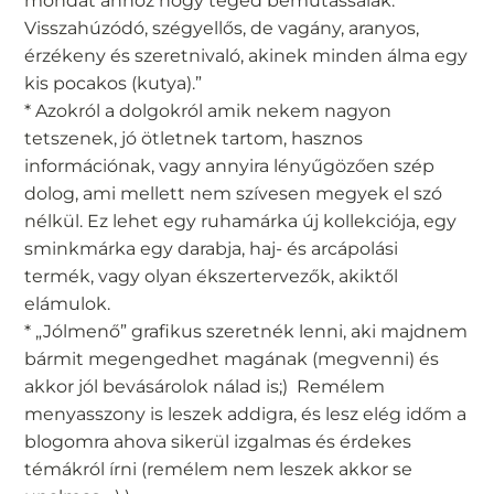
mondat ahhoz hogy téged bemutassalak.
Visszahúzódó, szégyellős, de vagány, aranyos,
érzékeny és szeretnivaló, akinek minden álma egy
kis pocakos (kutya).”
* Azokról a dolgokról amik nekem nagyon
tetszenek, jó ötletnek tartom, hasznos
információnak, vagy annyira lényűgözően szép
dolog, ami mellett nem szívesen megyek el szó
nélkül. Ez lehet egy ruhamárka új kollekciója, egy
sminkmárka egy darabja, haj- és arcápolási
termék, vagy olyan ékszertervezők, akiktől
elámulok.
* „Jólmenő” grafikus szeretnék lenni, aki majdnem
bármit megengedhet magának (megvenni) és
akkor jól bevásárolok nálad is;) Remélem
menyasszony is leszek addigra, és lesz elég időm a
blogomra ahova sikerül izgalmas és érdekes
témákról írni (remélem nem leszek akkor se