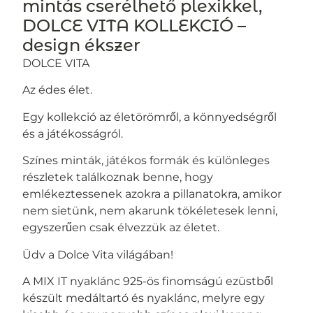
mintás cserélhető plexikkel,
DOLCE VITA KOLLEKCIÓ –
design ékszer
DOLCE VITA
Az édes élet.
Egy kollekció az életörömről, a könnyedségről
és a játékosságról.
Színes minták, játékos formák és különleges
részletek találkoznak benne, hogy
emlékeztessenek azokra a pillanatokra, amikor
nem sietünk, nem akarunk tökéletesek lenni,
egyszerűen csak élvezzük az életet.
Üdv a Dolce Vita világában!
A MIX IT nyaklánc 925-ös finomságú ezüstből
készült medáltartó és nyaklánc, melyre egy