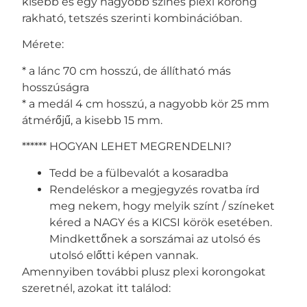
kisebb és egy nagyobb színes plexi korong
rakható, tetszés szerinti kombinációban.
Mérete:
* a lánc 70 cm hosszú, de állítható más
hosszúságra
* a medál 4 cm hosszú, a nagyobb kör 25 mm
átmérőjű, a kisebb 15 mm.
****** HOGYAN LEHET MEGRENDELNI?
Tedd be a fülbevalót a kosaradba
Rendeléskor a megjegyzés rovatba írd
meg nekem, hogy melyik színt / színeket
kéred a NAGY és a KICSI körök esetében.
Mindkettőnek a sorszámai az utolsó és
utolsó előtti képen vannak.
Amennyiben további plusz plexi korongokat
szeretnél, azokat itt találod: