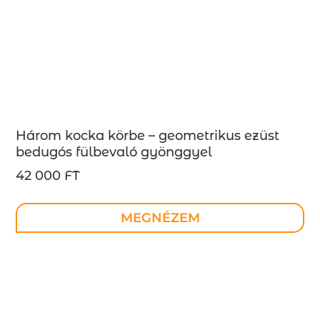
Három kocka körbe – geometrikus ezüst
bedugós fülbevaló gyönggyel
INDUSTREAL kollekció – design ékszer –
42 000 FT
MEGRENDELÉSRE
MEGNÉZEM