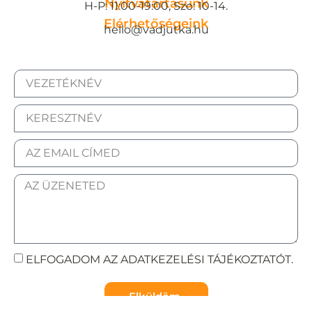
Nyitvatartásunk
H-P: 11:00-19:00, Szo: 10-14.
Elérhetőségeink
hello@vadjutka.hu
ELFOGADOM AZ ADATKEZELÉSI TÁJÉKOZTATÓT.
Elküldöm