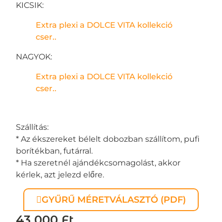
KICSIK:
Extra plexi a DOLCE VITA kollekció
cser..
NAGYOK:
Extra plexi a DOLCE VITA kollekció
cser..
Szállítás:
* Az ékszereket bélelt dobozban szállítom, pufi
borítékban, futárral.
* Ha szeretnél ajándékcsomagolást, akkor
kérlek, azt jelezd előre.
GYŰRŰ MÉRETVÁLASZTÓ (PDF)
43 000
Ft