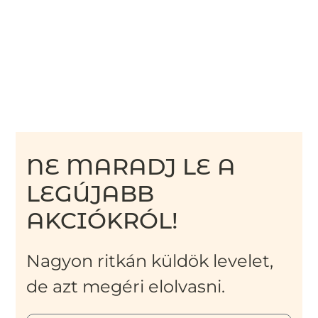
NE MARADJ LE A
LEGÚJABB
AKCIÓKRÓL!
Nagyon ritkán küldök levelet,
de azt megéri elolvasni.