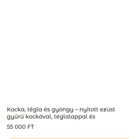
Kocka, tégla és gyöngy – nyitott ezüst
gyűrű kockával, téglalappal és
gyönggyel, INDUSTREAL kollekció –
55 000 FT
MEGRENDELÉSRE