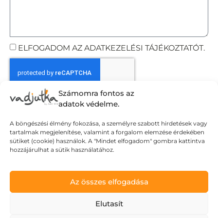
ELFOGADOM AZ ADATKEZELÉSI TÁJÉKOZTATÓT.
Számomra fontos az
Elküldöm
adatok védelme.
A böngészési élmény fokozása, a személyre szabott hirdetések vagy
tartalmak megjelenítése, valamint a forgalom elemzése érdekében
Adatvédelmi tájékoztató
sütiket (cookie) használok. A "Mindet elfogadom" gombra kattintva
hozzájárulhat a sütik használatához.
Általános Szerződési Feltételek
Szállítási Feltételek
© Wild Judit. Minden jog fenntartva.
Az összes elfogadása
Elutasít
Design & Development by
Mészáros Gábor