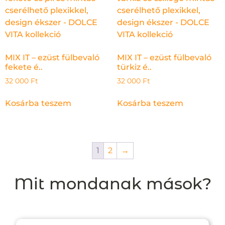
MIX IT – ezüst fülbevaló
MIX IT – ezüst fülbevaló
fekete é..
türkiz é..
32 000
Ft
32 000
Ft
Kosárba teszem
Kosárba teszem
1
2
→
Mit mondanak mások?