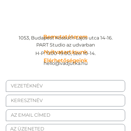
Bemutatóterem
1053, Budapest Kossuth Lajos utca 14-16.
PART Studio az udvarban
Nyitvatartásunk
H-P: 11:00-19:00, Szo: 10-14.
Elérhetőségeink
hello@vadjutka.hu