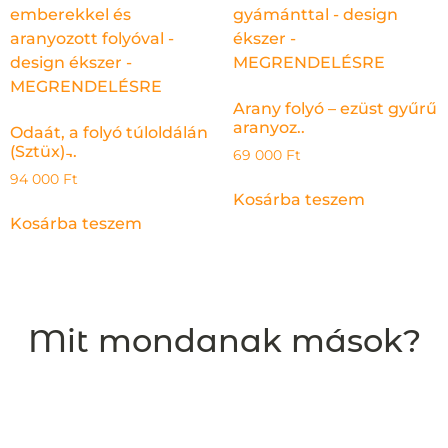
Arany folyó – ezüst gyűrű
aranyoz..
Odaát, a folyó túloldálán
(Sztüx) ̵..
69 000
Ft
94 000
Ft
Kosárba teszem
Kosárba teszem
Mit mondanak mások?