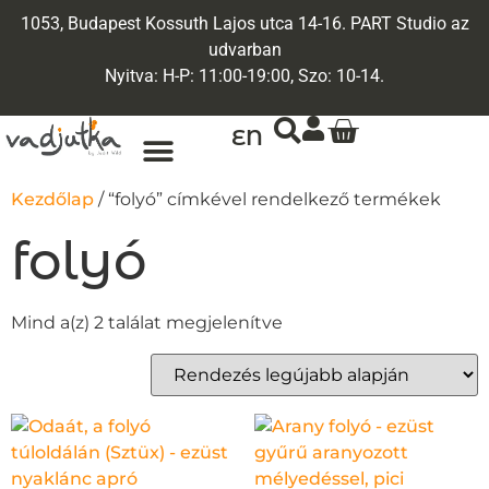
1053, Budapest Kossuth Lajos utca 14-16. PART Studio az
udvarban
Nyitva: H-P: 11:00-19:00, Szo: 10-14.
EN
ARANY ÉKSZEREK
EGYEDI ÉKSZEREK
Kezdőlap
/ “folyó” címkével rendelkező termékek
folyó
Mind a(z) 2 találat megjelenítve