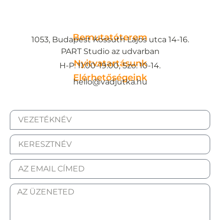
Bemutatóterem
1053, Budapest Kossuth Lajos utca 14-16.
PART Studio az udvarban
Nyitvatartásunk
H-P: 11:00-19:00, Szo: 10-14.
Elérhetőségeink
hello@vadjutka.hu