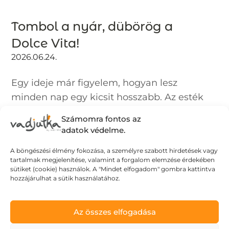
Tombol a nyár, dübörög a
Dolce Vita!
2026.06.24.
Egy ideje már figyelem, hogyan lesz
minden nap egy kicsit hosszabb. Az esték
fényben úsznak és rengeteg izgalmat
Számomra fontos az
tartogatnak: muszáj kimozdulni, élvezni
adatok védelme.
az életet, élvezni az éjszakát. Vibrálnak a
A böngészési élmény fokozása, a személyre szabott hirdetések vagy
színek, minden könnyed és izgalmas:
tartalmak megjelenítése, valamint a forgalom elemzése érdekében
akár...
sütiket (cookie) használok. A "Mindet elfogadom" gombra kattintva
hozzájárulhat a sütik használatához.
Az összes elfogadása