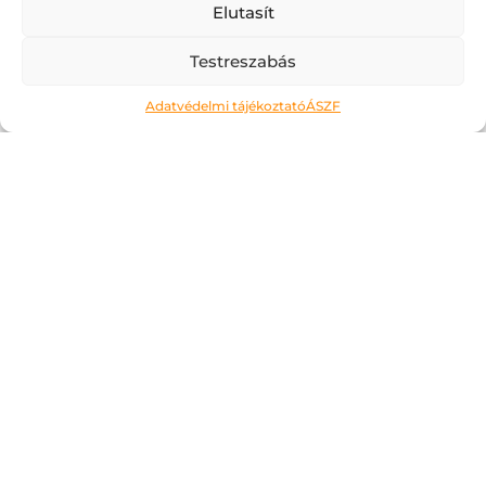
Elutasít
Testreszabás
Adatvédelmi tájékoztató
ÁSZF
Ne kockáztass!
2026.05.06.