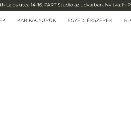
 Lajos utca 14-16. PART Studio az udvarban. Nyitva: H-P: 1
EK
KARIKAGYŰRŰK
EGYEDI ÉKSZEREK
BL