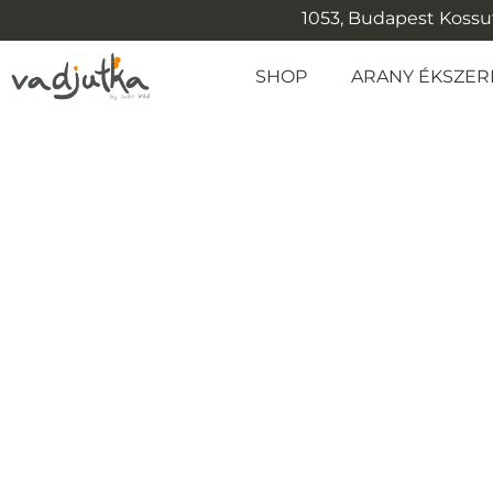
1053, Budapest Kossuth
SHOP
ARANY ÉKSZER