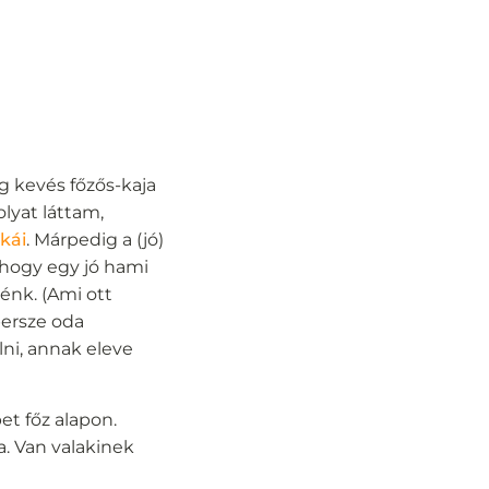
g kevés főzős-kaja
olyat láttam,
kái
. Márpedig a (jó)
 hogy egy jó hami
énk. (Ami ott
persze oda
ni, annak eleve
et főz alapon.
. Van valakinek