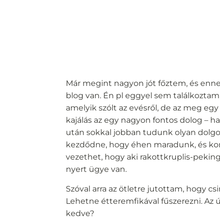
Már megint nagyon jót főztem, és ennek
blog van. Én pl eggyel sem találkoztam,
amelyik szólt az evésről, de az meg eg
kajálás az egy nagyon fontos dolog – 
után sokkal jobban tudunk olyan dolgo
kezdődne, hogy éhen maradunk, és korg
vezethet, hogy aki rakottkruplis-pekin
nyert ügye van.
Szóval arra az ötletre jutottam, hogy c
Lehetne étteremfikával fűszerezni. Az
kedve?