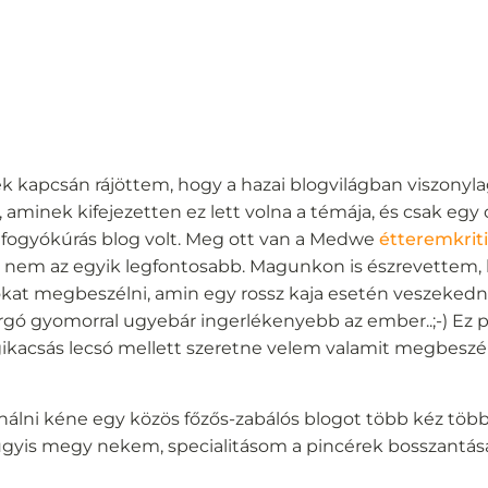
 kapcsán rájöttem, hogy a hazai blogvilágban viszonyla
 aminek kifejezetten ez lett volna a témája, és csak egy 
y fogyókúrás blog volt. Meg ott van a Medwe
étteremkriti
ha nem az egyik legfontosabb. Magunkon is észrevettem,
kat megbeszélni, amin egy rossz kaja esetén veszekedn
ó gyomorral ugyebár ingerlékenyebb az ember..;-) Ez 
gikacsás lecsó mellett szeretne velem valamit megbeszél
sinálni kéne egy közös főzős-zabálós blogot több kéz több
 úgyis megy nekem, specialitásom a pincérek bosszantása