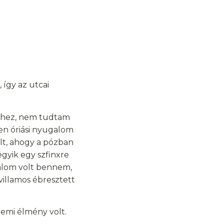
 így az utcai
elhez, nem tudtam
len óriási nyugalom
lt, ahogy a pózban
egyik egy szfinxre
galom volt bennem,
villamos ébresztett
lemi élmény volt.