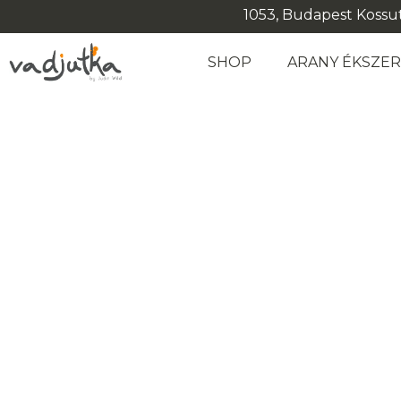
1053, Budapest Kossuth
SHOP
ARANY ÉKSZE