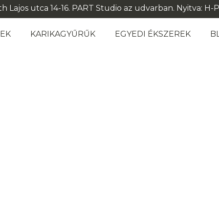
 Lajos utca 14-16. PART Studio az udvarban. Nyitva: H-P: 1
REK
KARIKAGYŰRŰK
EGYEDI ÉKSZEREK
B