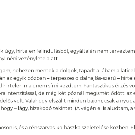
 úgy, hirtelen felindulásból, egyáltalán nem terveztem,
i néni vezénylete alatt.
gam, nehezen mentek a dolgok, tapadt a lábam a latic
án az egyik pózban – terpeszes oldalhajlás-szerű – hirte
d hirtelen majdnem sírni kezdtem. Fantasztikus érzés vo
ora intenzitással, de még két póznál megismétlődött: az 
rdelős volt. Valahogy elszállt minden bajom, csak a nyu
gy – lágy, bizakodó tekintet. (A végén el is aludtam, a 
on is, és a rénszarvas-kolbászka szeletelése közben. E