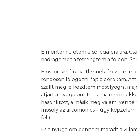
Elmentem életem első jóga-órájára. Csak
nadrágomban fetrengtem a földön, Sany
Először kissé ügyetlennek éreztem ma
rendesen lélegezni, fájt a derekam. Azt
szállt meg, elkezdtem mosolyogni, maj
átjárt a nyugalom. És ez, ha nem is ekk
hasonlított, a másik meg valamilyen té
mosoly az arcomon és – úgy képzelem, ho
fel.)
És a nyugalom bennem maradt a villamos