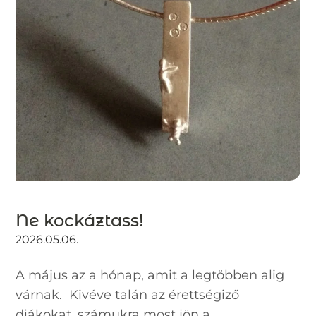
Ne kockáztass!
2026.05.06.
A május az a hónap, amit a legtöbben alig
várnak. Kivéve talán az érettségiző
diákokat, számukra most jön a