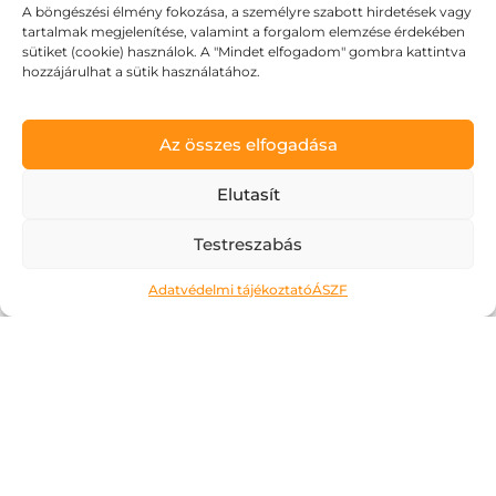
Mit mondanak mások?
A böngészési élmény fokozása, a személyre szabott hirdetések vagy
tartalmak megjelenítése, valamint a forgalom elemzése érdekében
sütiket (cookie) használok. A "Mindet elfogadom" gombra kattintva
hozzájárulhat a sütik használatához.
Az összes elfogadása
Elutasít
Testreszabás
Adatvédelmi tájékoztató
ÁSZF