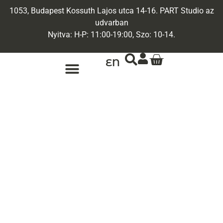
1053, Budapest Kossuth Lajos utca 14-16. PART Studio az
udvarban
Nyitva: H-P: 11:00-19:00, Szo: 10-14.
EN
ARANY ÉKSZEREK
EGYEDI ÉKSZEREK