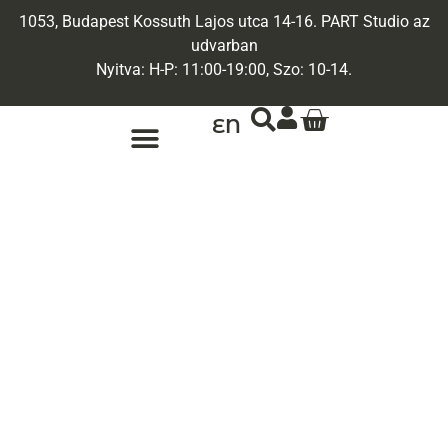
1053, Budapest Kossuth Lajos utca 14-16. PART Studio az
udvarban
Nyitva: H-P: 11:00-19:00, Szo: 10-14.
EN
ARANY ÉKSZEREK
EGYEDI ÉKSZEREK