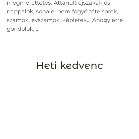
megmérettetés. Áttanult éjszakák és
nappalok, soha el nem fogyó tételsorok,
számok, évszámok, képletek… Ahogy erre
gondolok,...
Heti kedvenc