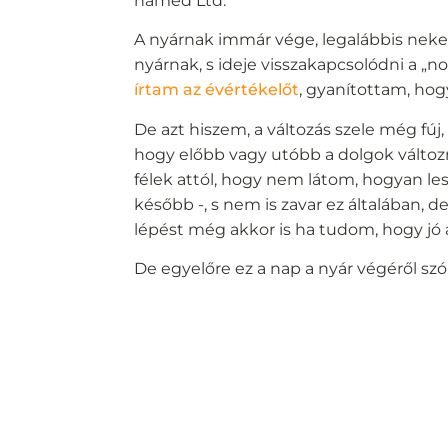
named Ltd.
A nyárnak immár vége, legalábbis nek
nyárnak, s ideje visszakapcsolódni a „n
írtam az évértékelőt
, gyanítottam, hog
De azt hiszem, a változás szele még fúj,
hogy előbb vagy utóbb a dolgok változni 
félek attól, hogy nem látom, hogyan les
később -, s nem is zavar ez általában, 
lépést még akkor is ha tudom, hogy jó a
De egyelőre ez a nap a nyár végéről szól: