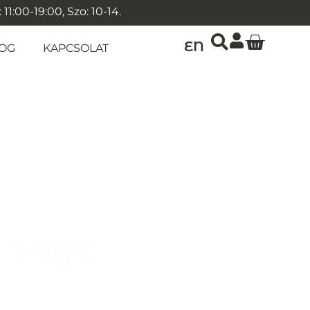
1:00-19:00, Szo: 10-14.
EN
OG
KAPCSOLAT
r vége