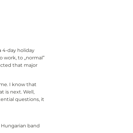
 4-day holiday
o work, to „normal”
pected that major
ome. I know that
t is next. Well,
ential questions, it
us Hungarian band