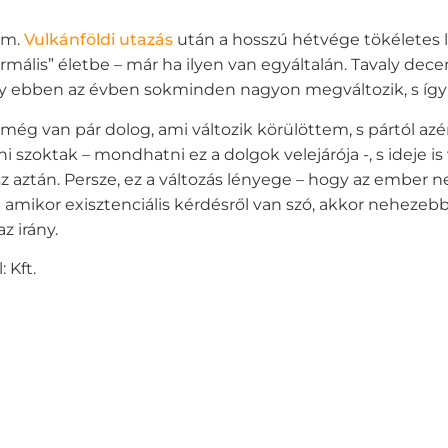
em.
Vulkánföldi utazás
után a hosszú hétvége tökéletes l
ormális” életbe – már ha ilyen van egyáltalán. Tavaly de
y ebben az évben sokminden nagyon megváltozik, s így i
 még van pár dolog, ami változik körülöttem, s pártól azé
szoktak – mondhatni ez a dolgok velejárója -, s ideje is 
z aztán. Persze, ez a változás lényege – hogy az ember n
de amikor exisztenciális kérdésről van szó, akkor neheze
z irány.
 Kft.