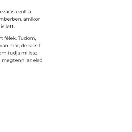
ezárása volt a
cemberben, amikor
s lett.
rt félek. Tudom,
van már, de kicsit
em tudja mi lesz
bb megtenni az első