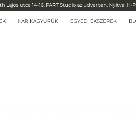
 Lajos utca 14-16. PART Studio az udvarban. Nyitva: H-P: 1
EK
KARIKAGYŰRŰK
EGYEDI ÉKSZEREK
BL
f summer / A nyá