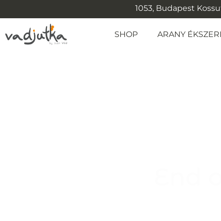
1053, Budapest Kossuth
SHOP
ARANY ÉKSZER
End o