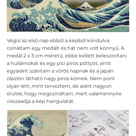
Végül az első nap ebből a képből kiindulva
csináltam egy medált és hát nem volt könnyű. A
medál 2 x 3 cm méretű, ebbe kellett beleszorítani
a hullámokat és egy pici piros pöttyöt, amit
egyaránt szántam a vörös napnak és a japán
zászlón látható nagy piros körnek. Nem pont
olyan lett, mint terveztem, de azért nagyon
örülök, hogy megcsináltam, mert valamennyire
visszaadja a kép hangulatát.