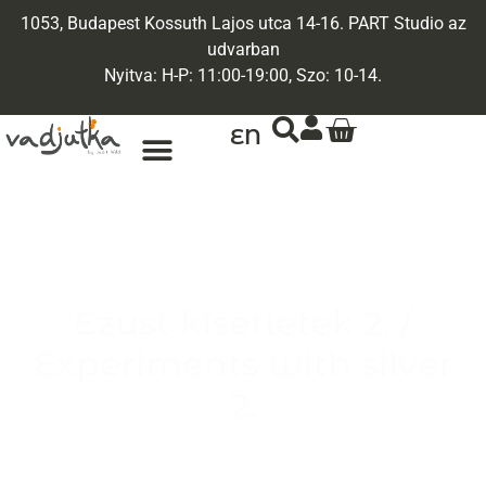
1053, Budapest Kossuth Lajos utca 14-16. PART Studio az
udvarban
Nyitva: H-P: 11:00-19:00, Szo: 10-14.
EN
Ezüst kísérletek 2. /
Experiments with silver
2.