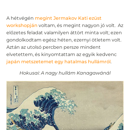
A hétvégén
megint Jermakov Kati ezüst
workshopján
voltam, és megint nagyon jó volt. Az
előzetes feladat valamilyen áttört minta volt; ezen
gondolkodtam egész héten, ezernyi ötletem volt.
Aztán az utolsó percben persze mindent
elvetettem, és kinyomtattam az egyik kedvenc
japán metszetemet egy hatalmas hullámról
.
Hokusai: A nagy hullám Kanagawánál