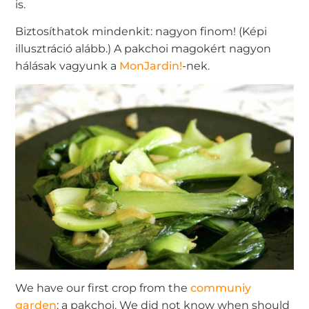
is.
Biztosíthatok mindenkit: nagyon finom! (Képi
illusztráció alább.) A pakchoi magokért nagyon
hálásak vagyunk a
MonJardin!
-nek.
We have our first crop from the
communiy
garden
: a pakchoi. We did not know when should