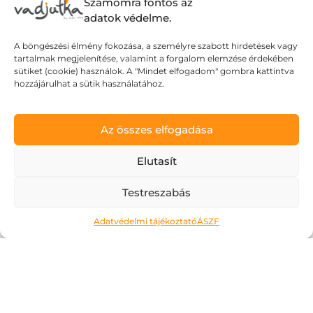
Számomra fontos az
adatok védelme.
A böngészési élmény fokozása, a személyre szabott hirdetések vagy
tartalmak megjelenítése, valamint a forgalom elemzése érdekében
sütiket (cookie) használok. A "Mindet elfogadom" gombra kattintva
hozzájárulhat a sütik használatához.
Az összes elfogadása
Elutasít
Testreszabás
Adatvédelmi tájékoztató
ÁSZF
Tombol a nyár, dübörög a
Dolce Vita!