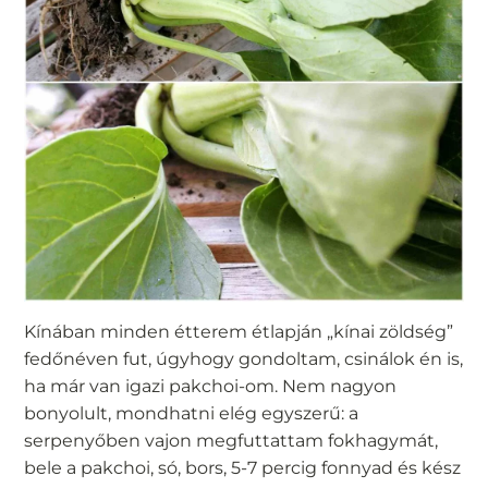
Kínában minden étterem étlapján „kínai zöldség”
fedőnéven fut, úgyhogy gondoltam, csinálok én is,
ha már van igazi pakchoi-om. Nem nagyon
bonyolult, mondhatni elég egyszerű: a
serpenyőben vajon megfuttattam fokhagymát,
bele a pakchoi, só, bors, 5-7 percig fonnyad és kész