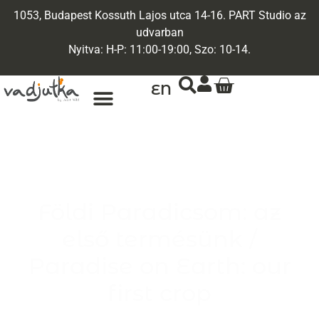
1053, Budapest Kossuth Lajos utca 14-16. PART Studio az
udvarban
Nyitva: H-P: 11:00-19:00, Szo: 10-14.
EN
Földi Paradicsom: az
első termésünk /
Paradise on Earth: our
first crop