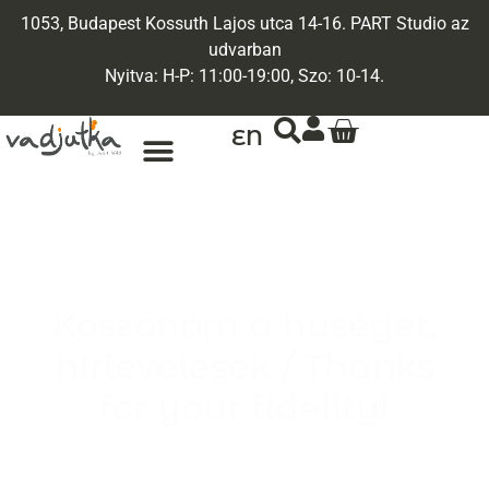
1053, Budapest Kossuth Lajos utca 14-16. PART Studio az
udvarban
Nyitva: H-P: 11:00-19:00, Szo: 10-14.
EN
ARANY ÉKSZEREK
EGYEDI ÉKSZEREK
Köszönöm a hűséget,
hírlevelesek / Thanks
for your fidelity!