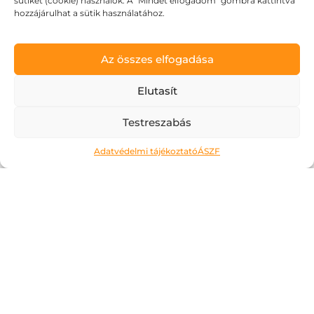
sütiket (cookie) használok. A "Mindet elfogadom" gombra kattintva
hozzájárulhat a sütik használatához.
Az összes elfogadása
Elutasít
Testreszabás
Adatvédelmi tájékoztató
ÁSZF
Ne kockáztass!
2026.05.06.
A május az a hónap, amit a legtöbben alig