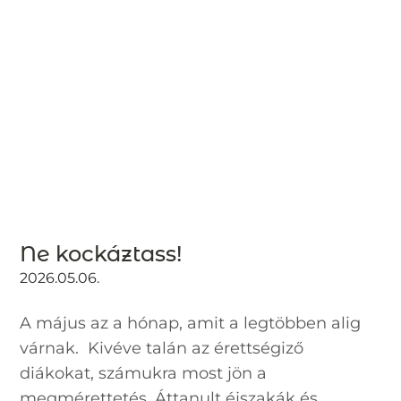
Ne kockáztass!
2026.05.06.
A május az a hónap, amit a legtöbben alig
várnak. Kivéve talán az érettségiző
diákokat, számukra most jön a
megmérettetés. Áttanult éjszakák és