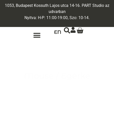
1053, Budapest Kossuth Lajos utca 14-16. PART Studio az
udvarban
Nyitva: H-P: 11:00-19:00, Szo: 10-14.
EN
ARANY ÉKSZEREK
EGYEDI ÉKSZEREK
Mouse / Egérke