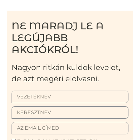
NE MARADJ LE A
LEGÚJABB
AKCIÓKRÓL!
Nagyon ritkán küldök levelet,
de azt megéri elolvasni.