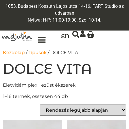
1053, Budapest Kossuth Lajos utca 14-16. PART Studio az
udvarban
Nyitva: H-P: 11:00-19:00, Szo: 10-14.
EN
ARANY ÉKSZEREK
EGYEDI ÉKSZEREK
Kezdőlap
/
Típusok
/ DOLCE VITA
DOLCE VITA
Életvidám plexi+ezüst ékszerek
1–16 termék, összesen 44 db