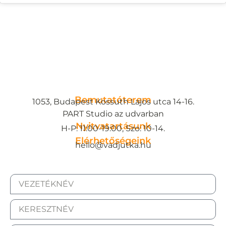
Bemutatóterem
1053, Budapest Kossuth Lajos utca 14-16.
PART Studio az udvarban
Nyitvatartásunk
H-P: 11:00-19:00, Szo: 10-14.
Elérhetőségeink
hello@vadjutka.hu