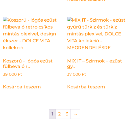
Koszorú – lógós ezüst
MIX IT – Szirmok – ezüst
fülbevaló r..
gy..
39 000
Ft
37 000
Ft
Kosárba teszem
Kosárba teszem
1
2
3
→