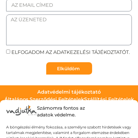
ELFOGADOM AZ ADATKEZELÉSI TÁJÉKOZTATÓT.
Elküldöm
Adatvédelmi tájékoztató
Általános Szerződési Feltételek
Szállítási Feltételek
Számomra fontos az
adatok védelme.
© Wild Judit. Minden jog fenntartva.
A böngészési élmény fokozása, a személyre szabott hirdetések vagy
tartalmak megjelenítése, valamint a forgalom elemzése érdekében