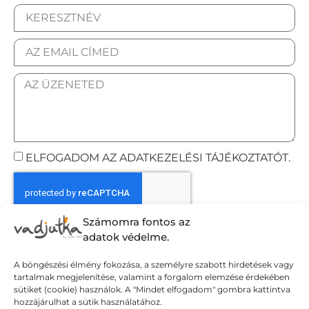
ELFOGADOM AZ ADATKEZELÉSI TÁJÉKOZTATÓT.
Számomra fontos az
Elküldöm
adatok védelme.
A böngészési élmény fokozása, a személyre szabott hirdetések vagy
tartalmak megjelenítése, valamint a forgalom elemzése érdekében
Adatvédelmi tájékoztató
sütiket (cookie) használok. A "Mindet elfogadom" gombra kattintva
hozzájárulhat a sütik használatához.
Általános Szerződési Feltételek
Szállítási Feltételek