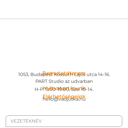
Bemutatóterem
1053, Budapest Kossuth Lajos utca 14-16.
PART Studio az udvarban
Nyitvatartásunk
H-P: 11:00-19:00, Szo: 10-14.
Elérhetőségeink
hello@vadjutka.hu