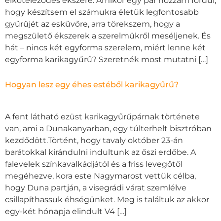
elköteleződés ékszere. Amikor egy pár hozzám fordul,
hogy készítsem el számukra életük legfontosabb
gyűrűjét az esküvőre, arra törekszem, hogy a
megszülető ékszerek a szerelmükről meséljenek. És
hát – nincs két egyforma szerelem, miért lenne két
egyforma karikagyűrű? Szeretnék most mutatni […]
Hogyan lesz egy éhes estéből karikagyűrű?
A fent látható ezüst karikagyűrűpárnak története
van, ami a Dunakanyarban, egy túlterhelt bisztróban
kezdődött.Történt, hogy tavaly október 23-án
barátokkal kirándulni indultunk az őszi erdőbe. A
falevelek színkavalkádjától és a friss levegőtől
megéhezve, kora este Nagymarost vettük célba,
hogy Duna partján, a visegrádi várat szemlélve
csillapíthassuk éhségünket. Meg is találtuk az akkor
egy-két hónapja elindult V4 […]