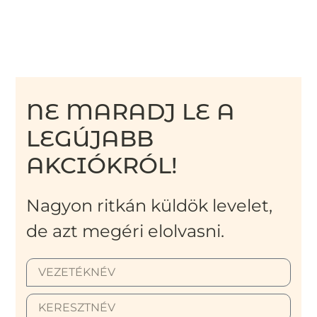
NE MARADJ LE A
LEGÚJABB
AKCIÓKRÓL!
Nagyon ritkán küldök levelet,
de azt megéri elolvasni.