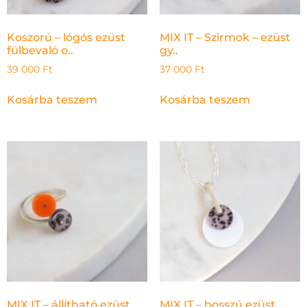
Koszorú – lógós ezüst
MIX IT – Szirmok – ezüst
fülbevaló o..
gy..
39 000
Ft
37 000
Ft
Kosárba teszem
Kosárba teszem
MIX IT – állítható ezüst
MIX IT – hosszú ezüst