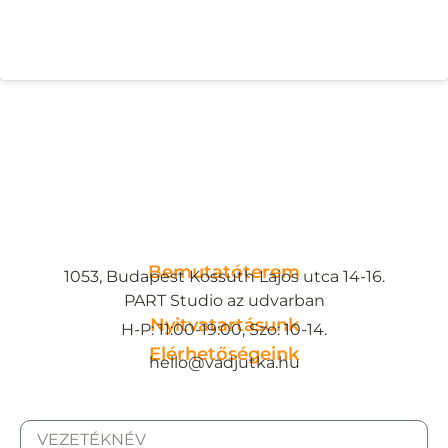
Bemutatóterem
1053, Budapest Kossuth Lajos utca 14-16.
PART Studio az udvarban
Nyitvatartásunk
H-P: 11:00-19:00, Szo: 10-14.
Elérhetőségeink
hello@vadjutka.hu