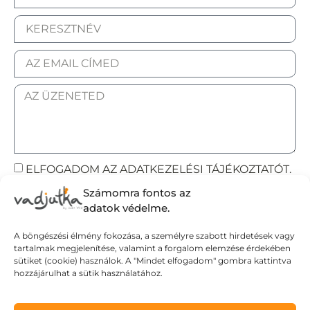
ELFOGADOM AZ ADATKEZELÉSI TÁJÉKOZTATÓT.
Számomra fontos az
Elküldöm
adatok védelme.
A böngészési élmény fokozása, a személyre szabott hirdetések vagy
tartalmak megjelenítése, valamint a forgalom elemzése érdekében
Adatvédelmi tájékoztató
sütiket (cookie) használok. A "Mindet elfogadom" gombra kattintva
hozzájárulhat a sütik használatához.
Általános Szerződési Feltételek
Szállítási Feltételek