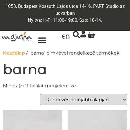
1053, Budapest Kossuth Lajos utca 14-16. PART Studio az
udvarban
Nyitva: H-P: 11:00-19:00, Szo: 10-14.
EN
ARANY ÉKSZEREK
EGYEDI ÉKSZEREK
Kezdőlap
/ “barna” címkével rendelkező termékek
barna
Mind a(z) 11 találat megjelenítve