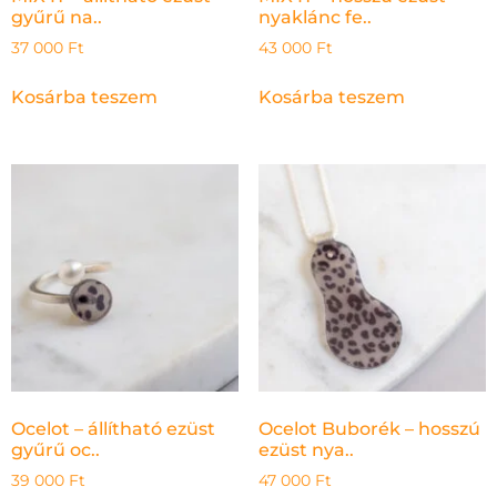
gyűrű na..
nyaklánc fe..
37 000
Ft
43 000
Ft
Kosárba teszem
Kosárba teszem
Ocelot – állítható ezüst
Ocelot Buborék – hosszú
gyűrű oc..
ezüst nya..
39 000
Ft
47 000
Ft