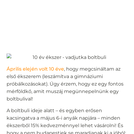
Április elején volt 10 éve
, hogy megcsináltam az
első ékszerem (leszámítva a gimnáziumi
próbálkozásokat). Úgy érzem, hogy ez egy fontos
mérföldkő, amit muszáj megünnepelnünk egy
boltbulival!
A boltbuli ideje alatt – és egyben erősen
kacsingatva a május 6-i anyák napjára – minden
ékszerből 15% kedvezménnyel lehet vásárolni! És
hogy a nem budapestiek se maradjanak ki a jóból: