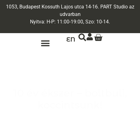
1053, Budapest Kossuth Lajos utca 14-16. PART Studio az
udvarban
Nyitva: H-P: 11:00-19:00, Szo: 10-14.
EN
ARANY ÉKSZEREK
EGYEDI ÉKSZEREK
10 év ékszer – boltbuli,
koccintsunk!