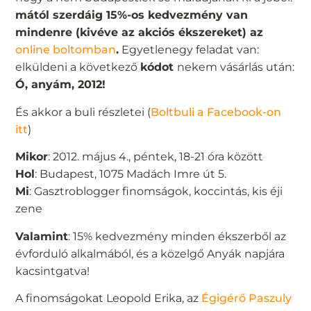
mától szerdáig 15%-os kedvezmény van
mindenre (kivéve az akciós ékszereket) az
online boltomban
.
Egyetlenegy feladat van:
elküldeni a következő
kódot
nekem vásárlás után:
Ó, anyám, 2012!
És akkor a buli részletei (
Boltbuli a Facebook-on
itt
)
Mikor
: 2012. május 4., péntek, 18-21 óra között
Hol
: Budapest, 1075 Madách Imre út 5.
Mi
: Gasztroblogger finomságok, koccintás, kis éji
zene
Valamint
: 15% kedvezmény minden ékszerből az
évforduló alkalmából, és a közelgő Anyák napjára
kacsintgatva!
A finomságokat Leopold Erika, az
Égigérő Paszuly