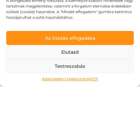
A böngészési élmény fokozása, a személyre szabott hirdetések vagy
tartalmak megjelenítése, valamint a forgalom elemzése érdekében
sütiket (cookie) használok. A "Mindet elfogadom" gombra kattintva
hozzájárulhat a sütik használatához.
Az összes elfogadása
Elutasít
Testreszabás
Adatvédelmi tájékoztató
ÁSZF
Ne kockáztass!