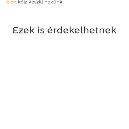
blo
g írója készíti nekünk!
Ezek is érdekelhetnek