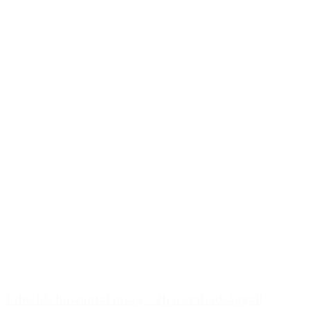
Édes kis haszontalanság – élj a szabadsággal!