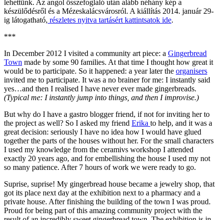
lehettünk. Az angol összefoglaló után alább néhány kép a
készülődésről és a Mézeskalácsvárosról. A kiállítás 2014. január 29-
ig látogatható,
részletes nyitva tartásért kattintsatok ide
.
***
In December 2012 I visited a community art piece: a
Gingerbread
Town
made by some 90 families. At that time I thought how great it
would be to participate. So it happened: a year later the
organisers
invited me to participate. It was a no brainer for me: I instantly said
yes…and then I realised I have never ever made gingerbreads.
(Typical me: I instantly jump into things, and then I improvise.)
But why do I have a gastro blogger friend, if not for inviting her to
the project as well? So I asked my friend
Erika
to help, and it was a
great decision: seriously I have no idea how I would have glued
together the parts of the houses without her. For the small characters
I used my knowledge from the ceramivs workshop I attended
exactly 20 years ago, and for embellishing the house I used my not
so many patience. After 7 hours of work we were ready to go.
Suprise, suprise! My gingerbread house became a jewelry shop, that
got its place next day at the exhibition next to a pharmacy and a
private house. After finishing the building of the town I was proud.
Proud for being part of this amazing community project with the
result of an incredibly sweet gingerbread town. The exhibition is in