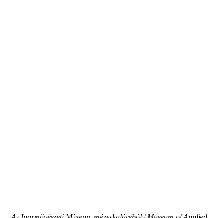
Az Iparművészeti Múzeum mézeskalácsból / Museum of Applied