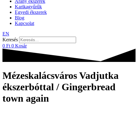
Arany ékszerek
Karikagyűrűk
Egyedi ékszerek
Blog
Kapcsolat
EN
Keresés
0
Ft
0
Kosár
Mézeskalácsváros Vadjutka
ékszerbóttal / Gingerbread
town again