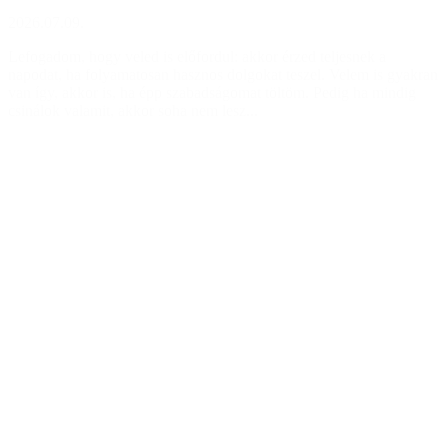
2026.07.09.
Lefogadom, hogy veled is előfordul: akkor érzed teljesnek a
napodat, ha folyamatosan hasznos dolgokat teszel. Velem is gyakran
van így, akkor is, ha épp szabadságomat töltöm. Pedig ha mindig
csinálok valamit, akkor soha nem lesz...