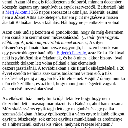
venni. Aztán jól meg is feledkeztem a dologról, mígnem december
közepén kaptam egy meghívót az egyik szervezőtől, Barbarától (aki
a
Merj Alkotni!
365 napos sorozatot is csinálja). Kiderült: ezúttal
nem a József Attila Lakótelepen, hanem picit megkésve a frissen
átadott Bálnában lesz a kiállítás. Hát hogy ne jelentkeztem volna!
Azon csak utólag kezdtem el gondolkodni, hogy én még életemben
nem csináltam semmit sem mézeskalácsból.
(Dehát ilyen vagyok:
előbb ugrok, aztán improvizálok menet közben.)
Az ilyen
ráismeréses pillanatokban persze nagyon jó, ha az embernek van
egy gasztroblogger barátnője:
Égigérő Paszuly
, azaz Erika. Erikával
neki is gyürkőztünk a feladatnak, és ha ő nincs, akkor bizony jóval
nehezebb dolgom lett volna például a ház elemeinek
összeragasztásánál. A továbbiakban a kis figurák elkészítésénél a 20
évvel ezelőtti kerámia szakkörös tudásomat vettem elő, a ház
díszítésénél pedig a fogytán lévő türelmemet. Végül 7 órányi munka
után elkészültünk, és azt kell, hogy mondjam: elégedett vagyok
életem első mézeskalácsával.
Az elkészült ház – mely funkcióját tekintve hogy-hogy nem
ékszerbolt lett – másnap már utazott is a Bálnába, ahol hamarosan a
Mézeskalácsváros egyik tagja lett egy magánház és egy patika
szomszédságban. Ahogy épült-szépült a város egyre inkább elfogott
egyfajta büszkeség: sok ember együttes munkájának az eredménye
ez a hihetetlenül kedves kis város, melynek részese lehettem /