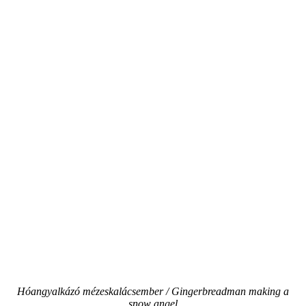
Hóangyalkázó mézeskalácsember / Gingerbreadman making a
snow angel