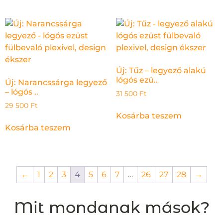
Új: Tűz – legyező alakú
lógós ezü..
Új: Narancssárga legyező
– lógós ..
31 500
Ft
29 500
Ft
Kosárba teszem
Kosárba teszem
←
1
2
3
4
5
6
7
…
26
27
28
→
Mit mondanak mások?