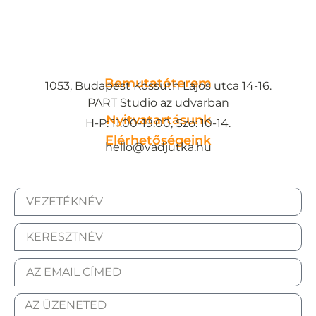
Bemutatóterem
1053, Budapest Kossuth Lajos utca 14-16.
PART Studio az udvarban
Nyitvatartásunk
H-P: 11:00-19:00, Szo: 10-14.
Elérhetőségeink
hello@vadjutka.hu