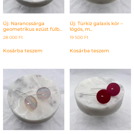
Új: Narancssárga
Új: Türkiz galaxis kör –
geometrikus ezüst fülb..
lógós, m..
28 000
Ft
19 500
Ft
Kosárba teszem
Kosárba teszem