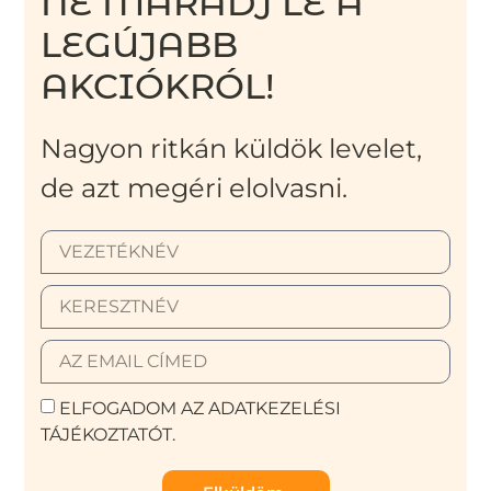
NE MARADJ LE A
LEGÚJABB
AKCIÓKRÓL!
Nagyon ritkán küldök levelet,
de azt megéri elolvasni.
ELFOGADOM AZ ADATKEZELÉSI
TÁJÉKOZTATÓT.