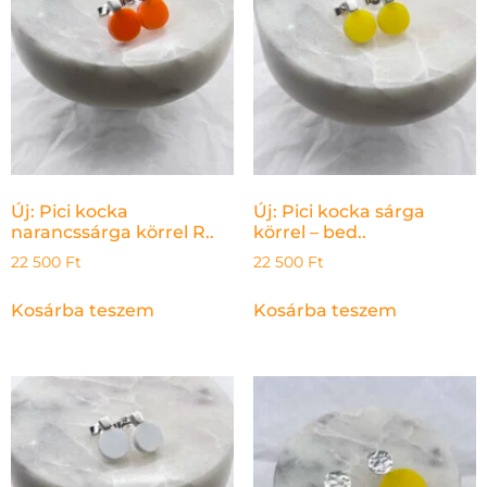
Új: Pici kocka
Új: Pici kocka sárga
narancssárga körrel R..
körrel – bed..
22 500
Ft
22 500
Ft
Kosárba teszem
Kosárba teszem