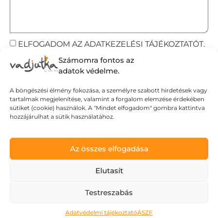
ELFOGADOM AZ ADATKEZELÉSI TÁJÉKOZTATÓT.
Számomra fontos az
Elküldöm
adatok védelme.
A böngészési élmény fokozása, a személyre szabott hirdetések vagy
tartalmak megjelenítése, valamint a forgalom elemzése érdekében
Adatvédelmi tájékoztató
sütiket (cookie) használok. A "Mindet elfogadom" gombra kattintva
hozzájárulhat a sütik használatához.
Általános Szerződési Feltételek
Szállítási Feltételek
© Wild Judit. Minden jog fenntartva.
Az összes elfogadása
Elutasít
Design & Development by
Mészáros Gábor
Testreszabás
Adatvédelmi tájékoztató
ÁSZF