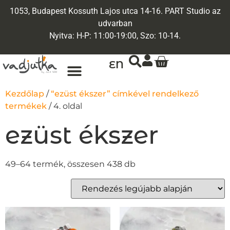
1053, Budapest Kossuth Lajos utca 14-16. PART Studio az
udvarban
Nyitva: H-P: 11:00-19:00, Szo: 10-14.
EN
ARANY ÉKSZEREK
EGYEDI ÉKSZEREK
Kezdőlap
/
“ezüst ékszer” címkével rendelkező
termékek
/ 4. oldal
ezüst ékszer
49–64 termék, összesen 438 db