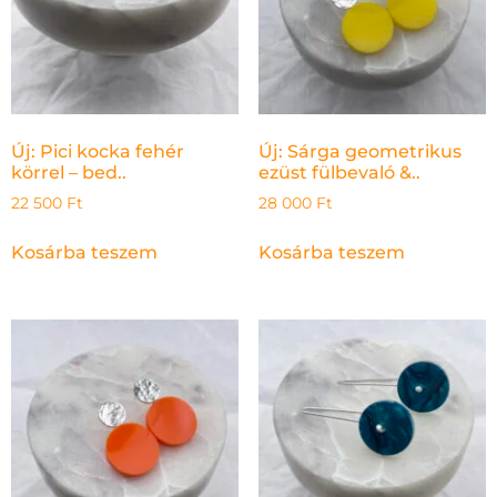
Új: Pici kocka fehér
Új: Sárga geometrikus
körrel – bed..
ezüst fülbevaló &..
22 500
Ft
28 000
Ft
Kosárba teszem
Kosárba teszem