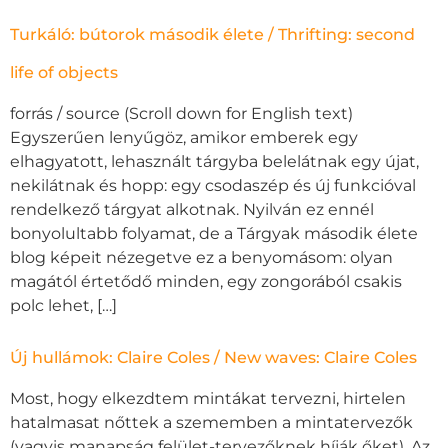
Turkáló: bútorok második élete / Thrifting: second
life of objects
forrás / source (Scroll down for English text)
Egyszerűen lenyűgöz, amikor emberek egy
elhagyatott, lehasznált tárgyba belelátnak egy újat,
nekilátnak és hopp: egy csodaszép és új funkcióval
rendelkező tárgyat alkotnak. Nyilván ez ennél
bonyolultabb folyamat, de a Tárgyak második élete
blog képeit nézegetve ez a benyomásom: olyan
magától értetődő minden, egy zongorából csakis
polc lehet, […]
Új hullámok: Claire Coles / New waves: Claire Coles
Most, hogy elkezdtem mintákat tervezni, hirtelen
hatalmasat nőttek a szememben a mintatervezők
(vagyis manapság felület-tervezőknek híják őket). Az