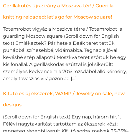
Gerillakötés újra: irány a Moszkva tér! / Guerilla
knitting reloaded: let’s go for Moscow square!
Totemrobot vigyáz a Moszkva térre / Totemrobot is
guarding Moscow square (Scroll down for English
text) Emlékeztek? Pár hete a Deák teret tettük
puhábbá, színesebbé, vidámabbá. Tegnap a jóval
kevésbé szép állapotú Moszkva teret szórtuk be egy
kis fonallal. A gerilláskodás ezúttal is jól sikerült:
személyes kedvencem a 70% rozsdából álló kémény,
amely tavaszias virágözönbe […]
Kifutó és új ékszerek, WAMP / Jewelry on sale, new
designs
(Scroll down for English text) Egy nap, három hír. 1.
Félévi nagytakarítást tartottam az ékszerek közt:
rengeteg régebbi került Kifutó sorba, melyek 25-35%-