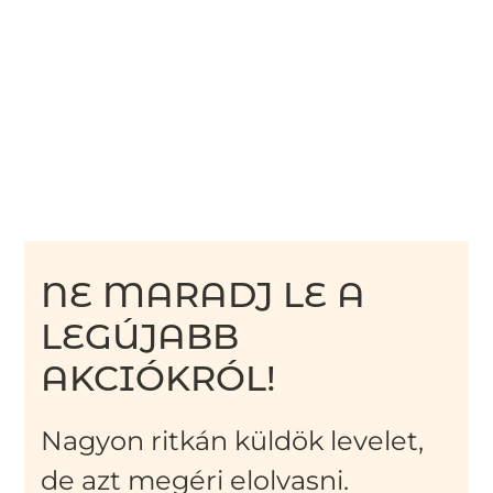
NE MARADJ LE A
LEGÚJABB
AKCIÓKRÓL!
Nagyon ritkán küldök levelet,
de azt megéri elolvasni.