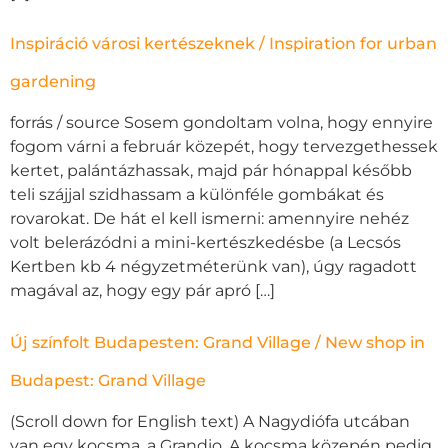
Inspiráció városi kertészeknek / Inspiration for urban
gardening
forrás / source Sosem gondoltam volna, hogy ennyire
fogom várni a február közepét, hogy tervezgethessek
kertet, palántázhassak, majd pár hónappal később
teli szájjal szidhassam a különféle gombákat és
rovarokat. De hát el kell ismerni: amennyire nehéz
volt belerázódni a mini-kertészkedésbe (a Lecsós
Kertben kb 4 négyzetméterünk van), úgy ragadott
magával az, hogy egy pár apró […]
Új színfolt Budapesten: Grand Village / New shop in
Budapest: Grand Village
(Scroll down for English text) A Nagydiófa utcában
van egy kocsma, a Grandio. A kocsma közepén pedig