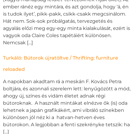
ember ránéz egy mintára, és azt gondolja, hogy ‘á, én
is tudok ilyet’, pikk-pakk, csikk-csakk megcsinálom.
Hát nem. Sok-sok próbálgatás, tervezgetés és
agyalás előzi meg egy-egy minta kialakulását, ezért is
vagyok oda Claire Coles tapétáiért különösen.
Nemcsak […]
Turkáló: Bútorok újratöltve / Thrifting: furniture
reloaded
A napokban akadtam rá a meskán F. Kovács Petra
boltjára, és azonnali szerelem lett: lenyűgözött a mód,
ahogy új, színes és vidám életet adnak régi
bútoroknak. A használt mintákat elnézve ők (is) oda
lehetnek a japán grafikákért, ami vibráló színekben
különösen jól néz ki a hatvan-hetven éves
bútorokon. A legjobban a fenti szekrényke tetszik: ha
[…]