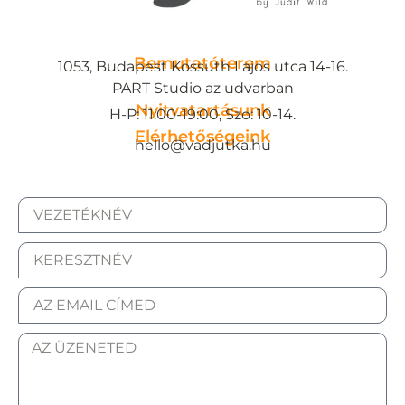
Bemutatóterem
1053, Budapest Kossuth Lajos utca 14-16.
PART Studio az udvarban
Nyitvatartásunk
H-P: 11:00-19:00, Szo: 10-14.
Elérhetőségeink
hello@vadjutka.hu