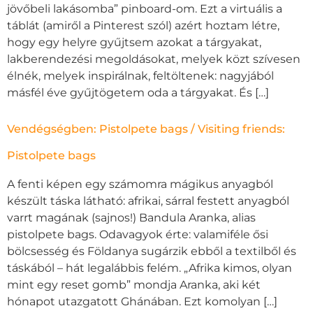
jövőbeli lakásomba” pinboard-om. Ezt a virtuális a
táblát (amiről a Pinterest szól) azért hoztam létre,
hogy egy helyre gyűjtsem azokat a tárgyakat,
lakberendezési megoldásokat, melyek közt szívesen
élnék, melyek inspirálnak, feltöltenek: nagyjából
másfél éve gyűjtögetem oda a tárgyakat. És […]
Vendégségben: Pistolpete bags / Visiting friends:
Pistolpete bags
A fenti képen egy számomra mágikus anyagból
készült táska látható: afrikai, sárral festett anyagból
varrt magának (sajnos!) Bandula Aranka, alias
pistolpete bags. Odavagyok érte: valamiféle ősi
bölcsesség és Földanya sugárzik ebből a textilből és
táskából – hát legalábbis felém. „Afrika kimos, olyan
mint egy reset gomb” mondja Aranka, aki két
hónapot utazgatott Ghánában. Ezt komolyan […]