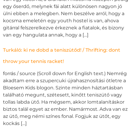
egy őserdő, melynek fái alatt különösen nagyon jó
ülni ebben a melegben. Nem beszélve arról, hogy a
kocsma emeletén egy youth hostel is van, ahova
gitárral felszerelkezve érkeznek a fiatalok, és bizony
van egy hangulata annak, hogy a […]
Turkáló: ki ne dobd a teniszütőd! / Thrifting: dont
throw your tennis racket!
forrás / source (Scroll down for English text.) Nemrég
akadtam erre a szupercuki újrahasznosítási ötletre a
Bloesem Kids blogon. Szinte minden háztartásban
található megunt, szétesett, kinőtt teniszütő vagy
tollas labda ütő. Ha mégsem, akkor lomtalanításkor
biztos talál egyet az ember. Namármost. Adva van ez
az ütő, meg némi színes fonal. Fogjuk az ütőt, egy
kockás […]