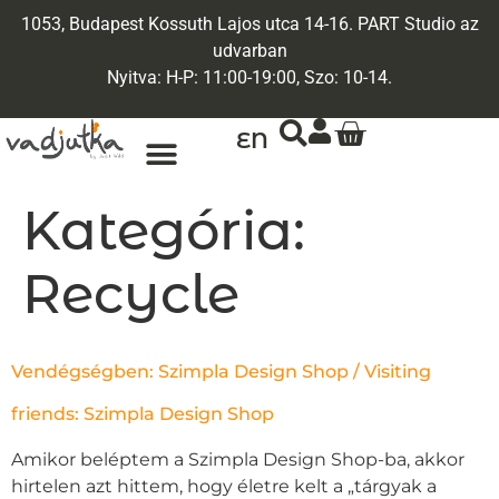
1053, Budapest Kossuth Lajos utca 14-16. PART Studio az
udvarban
Nyitva: H-P: 11:00-19:00, Szo: 10-14.
EN
Kategória:
Recycle
Vendégségben: Szimpla Design Shop / Visiting
friends: Szimpla Design Shop
Amikor beléptem a Szimpla Design Shop-ba, akkor
hirtelen azt hittem, hogy életre kelt a „tárgyak a