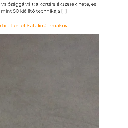
valósággá vált: a kortárs ékszerek hete, és
mint 50 kiállító technikája […]
exhibition of Katalin Jermakov