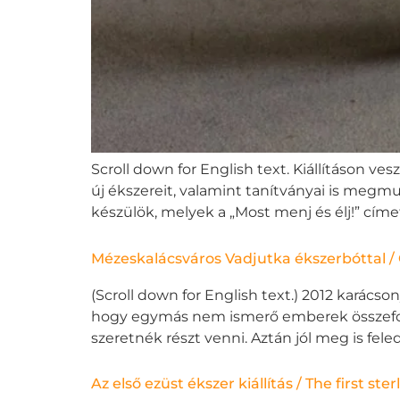
Scroll down for English text. Kiállításon 
új ékszereit, valamint tanítványai is megmutat
készülök, melyek a „Most menj és élj!” címe
Mézeskalácsváros Vadjutka ékszerbóttal /
(Scroll down for English text.) 2012 karács
hogy egymás nem ismerő emberek összefogna
szeretnék részt venni. Aztán jól meg is f
Az első ezüst ékszer kiállítás / The first ster