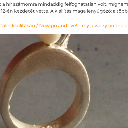
z a hír számomra mindaddig felfoghatatlan volt, mígnem 
12-én kezdetét vette. A kiállítás maga lenyűgöző: a több 
alin kiállításán / Now go and live! – my jewelry on the 