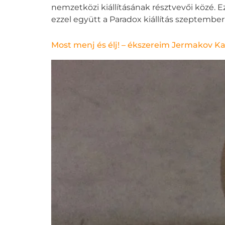
nemzetközi kiállításának résztvevői közé. E
ezzel együtt a Paradox kiállítás szeptember 
Most menj és élj! – ékszereim Jermakov Kat