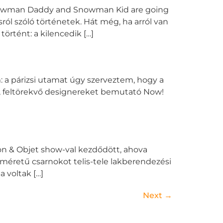
nowman Daddy and Snowman Kid are going
l szóló történetek. Hát még, ha arról van
örtént: a kilencedik […]
m: a párizsi utamat úgy szerveztem, hogy a
l, feltörekvő designereket bemutató Now!
ison & Objet show-val kezdődött, ahova
k méretű csarnokot telis-tele lakberendezési
 voltak […]
Next
→