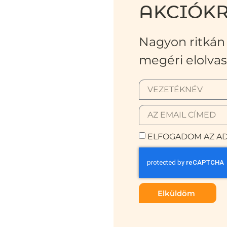
AKCIÓKR
Nagyon ritkán 
megéri elolvas
ELFOGADOM AZ AD
Elküldöm