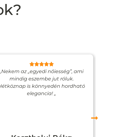
ok?
„Nekem az „egyedi nőiesség”, ami
„Egy bizto
mindig eszembe jut róluk.
Vadjutk
Hétköznap is könnyedén hordható
felfigyelne
elegancia! „