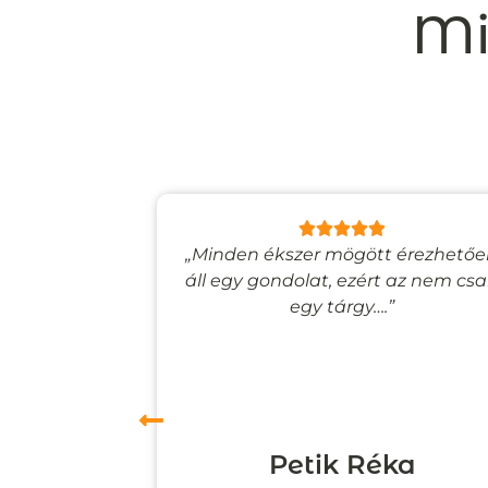
Mi
lyan, mintha
„Minden ékszer mögött érezhető
esevilágba
áll egy gondolat, ezért az nem cs
”
egy tárgy….”
ori
Petik Réka