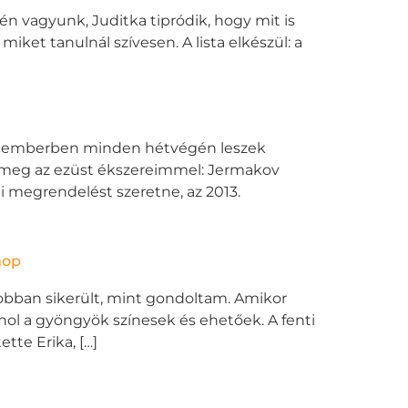
kén vagyunk, Juditka tipródik, hogy mit is
iket tanulnál szívesen. A lista elkészül: a
decemberben minden hétvégén leszek
ok meg az ezüst ékszereimmel: Jermakov
i megrendelést szeretne, az 2013.
hop
bban sikerült, mint gondoltam. Amikor
ahol a gyöngyök színesek és ehetőek. A fenti
tte Erika, […]