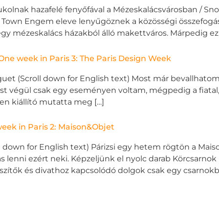
olnak hazafelé fenyőfával a Mézeskalácsvárosban / S
 Town Engem eleve lenyűgöznek a közösségi összefogásró
egy mézeskalács házakból álló makettváros. Márpedig ez t
/ One week in Paris 3: The Paris Design Week
guet (Scroll down for English text) Most már bevallhato
est végül csak egy eseményen voltam, mégpedig a fiata
tven kiállító mutatta meg […]
eek in Paris 2: Maison&Objet
oll down for English text) Párizsi egy hetem rögtön a Ma
lás lenni ezért neki. Képzeljünk el nyolc darab Körcsarno
észítők és divathoz kapcsolódó dolgok csak egy csarnokba