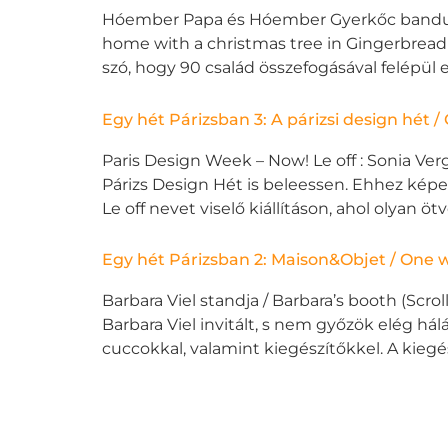
Hóember Papa és Hóember Gyerkőc banduk
home with a christmas tree in Gingerbread
szó, hogy 90 család összefogásával felépül 
Egy hét Párizsban 3: A párizsi design hét 
Paris Design Week – Now! Le off : Sonia Ver
Párizs Design Hét is beleessen. Ehhez kép
Le off nevet viselő kiállításon, ahol olyan ö
Egy hét Párizsban 2: Maison&Objet / One w
Barbara Viel standja / Barbara’s booth (Scr
Barbara Viel invitált, s nem győzök elég há
cuccokkal, valamint kiegészítőkkel. A kieg