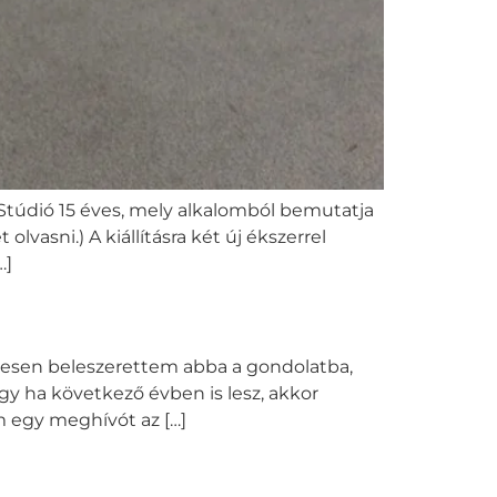
 Stúdió 15 éves, mely alkalomból bemutatja
olvasni.) A kiállításra két új ékszerrel
…]
eljesen beleszerettem abba a gondolatba,
y ha következő évben is lesz, akkor
 egy meghívót az […]