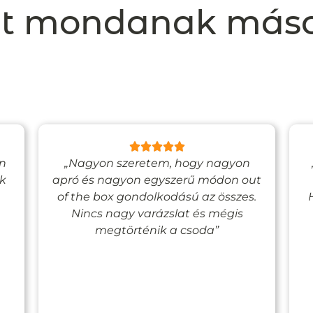
t mondanak más
en
„Nagyon szeretem, hogy nagyon
ak
apró és nagyon egyszerű módon out
of the box gondolkodású az összes.
Nincs nagy varázslat és mégis
megtörténik a csoda”