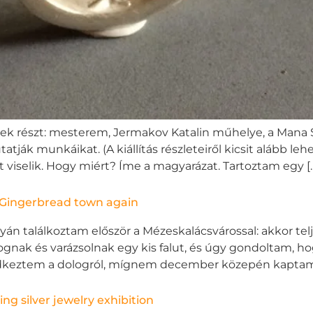
veszek részt: mesterem, Jermakov Katalin műhelye, a Mana
ják munkáikat. (A kiállítás részleteiről kicsit alább lehet 
t viselik. Hogy miért? Íme a magyarázat. Tartoztam egy [
 Gingerbread town again
onyán találkoztam először a Mézeskalácsvárossal: akkor t
k és varázsolnak egy kis falut, és úgy gondoltam, hog
eledkeztem a dologról, mígnem december közepén kaptam
ling silver jewelry exhibition