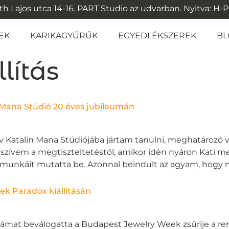
 Lajos utca 14-16. PART Studio az udvarban. Nyitva: H-P: 1
EK
KARIKAGYŰRŰK
EGYEDI ÉKSZEREK
BL
llítás
a Mana Stúdió 20 éves jubileumán
 Katalin Mana Stúdiójába jártam tanulni, meghatározó vo
zívem a megtiszteltetéstől, amikor idén nyáron Kati m
ak munkáit mutatta be. Azonnal beindult az agyam, hogy 
ek Paradox kiállításán
ámat beválogatta a Budapest Jewelry Week zsűrije a re