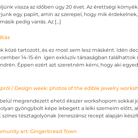
püljünk vissza az időben úgy 20 évet. Az érettségi környé
junk egy papírt, amin az szerepel, hogy mik érdekelnek, m
másik pedig varrás. Az […]
ítás
k közé tartozott, és ez most sem lesz másként. Idén 
 december 14-15-én igen exkluzív társaságban találhatt
tendrén. Éppen ezért azt szeretném kérni, hogy aki egyed
pról / Design week: photos of the edible jewelry works
belül megrendezett ehető ékszer workshopom sokkal jo
gy olyan gyöngybolt képe lebegett a lelki szemeim előtt, 
 színes tésztagolyónak (reneszánsz recept alapján készíte
mmunity art: Gingerbread Town