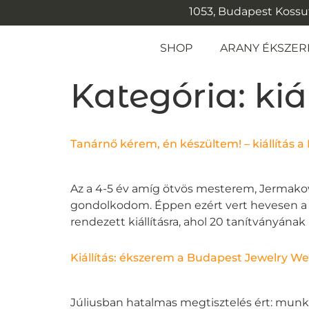
1053, Budapest Kossuth
SHOP
ARANY ÉKSZER
Kategória:
kiá
Tanárnő kérem, én készültem! – kiállítás 
Az a 4-5 év amíg ötvös mesterem, Jermakov
gondolkodom. Éppen ezért vert hevesen a s
rendezett kiállításra, ahol 20 tanítványán
Kiállítás: ékszerem a Budapest Jewelry We
Júliusban hatalmas megtisztelés ért: munk