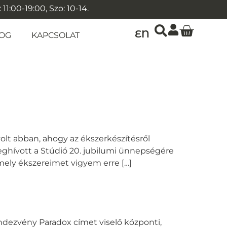
1:00-19:00, Szo: 10-14.
EN
OG
KAPCSOLAT
lt abban, ahogy az ékszerkészítésről
eghívott a Stúdió 20. jubilumi ünnepségére
mely ékszereimet vigyem erre […]
ndezvény Paradox címet viselő központi,