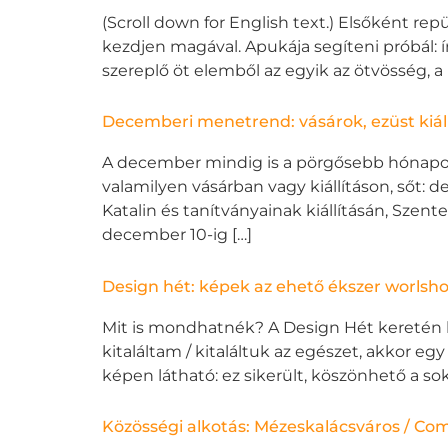
(Scroll down for English text.) Elsőként re
kezdjen magával. Apukája segíteni próbál: ír
szereplő öt elemből az egyik az ötvösség, a 
Decemberi menetrend: vásárok, ezüst kiáll
A december mindig is a pörgősebb hónapo
valamilyen vásárban vagy kiállításon, sőt:
Katalin és tanítványainak kiállításán, Szen
december 10-ig […]
Design hét: képek az ehető ékszer worlsho
Mit is mondhatnék? A Design Hét keretén 
kitaláltam / kitaláltuk az egészet, akkor e
képen látható: ez sikerült, köszönhető a sok
Közösségi alkotás: Mézeskalácsváros / Co